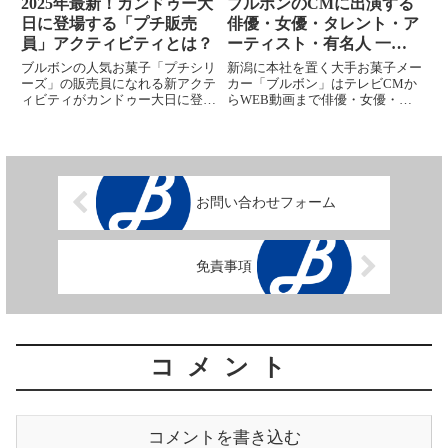
2025年最新！カンドゥー大
ブルボンのCMに出演する
日に登場する「プチ販売
俳優・女優・タレント・ア
員」アクティビティとは？
ーティスト・有名人 一
覧、あの人は誰？
ブルボンの人気お菓子「プチシリ
新潟に本社を置く大手お菓子メー
ーズ」の販売員になれる新アクテ
カー「ブルボン」はテレビCMか
ィビティがカンドゥー大日に登
らWEB動画まで俳優・女優・タ
場。お菓子の製造工程から販売体
レント・アーティスト・有名人を
験まで45分で学べる内容を詳し
起用した様様な広告を打ち出して
く解説します。
います。ブルボンの広告で出てい
る有名人は知名度の高さはもちろ
んのこと、クリーンなイメージ
が...
お問い合わせフォーム
免責事項
コメント
コメントを書き込む