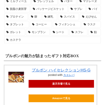
ミルフィーユ
プレッツェル
バター
マドレーヌ
脱脂小麦胚芽
パッケージビスケット
サブレ
パイ
プロテイン
餅
練乳
スパイス
えびせん
タブレット
コーヒー
フィナンシェ
ラスク
ガレット
モンブラン
シート
スフレ
飴
カステラ
ブルボンの魅力が詰まったギフト対応BOX
ブルボン ハイセレクションHS-G
posted with
カエレバ
楽天市場で見る
Amazonで見る