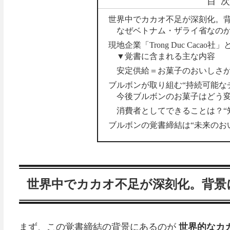
目
世界中でカカオ不足が深刻化。背
なぜベトナム・ザライ省なの
現地企業「Trong Duc Cacao
▼覚書に含まれる主な内容
安定供給＝お菓子のおいしさ
ブルボンが取り組む“持続可能な
今後ブルボンのお菓子はどう
消費者としてできることは？“
ブルボンの覚書締結は“未来のお
世界中でカカオ不足が深刻化。背景
まず、この覚書締結の背景にあるのが
世界的なカ