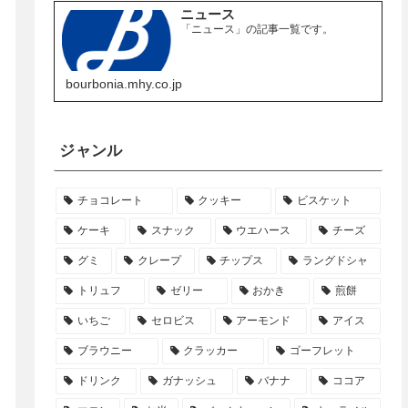
ニュース
「ニュース」の記事一覧です。
bourbonia.mhy.co.jp
ジャンル
チョコレート
クッキー
ビスケット
ケーキ
スナック
ウエハース
チーズ
グミ
クレープ
チップス
ラングドシャ
トリュフ
ゼリー
おかき
煎餅
いちご
セロビス
アーモンド
アイス
ブラウニー
クラッカー
ゴーフレット
ドリンク
ガナッシュ
バナナ
ココア