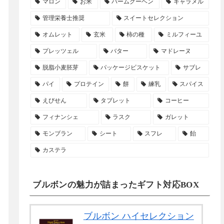
マロン
お米
バームクーヘン
キャラメル
管理栄養士推奨
スイートセレクション
オムレット
玄米
柿の種
ミルフィーユ
プレッツェル
バター
マドレーヌ
脱脂小麦胚芽
パッケージビスケット
サブレ
パイ
プロテイン
餅
練乳
スパイス
えびせん
タブレット
コーヒー
フィナンシェ
ラスク
ガレット
モンブラン
シート
スフレ
飴
カステラ
ブルボンの魅力が詰まったギフト対応BOX
ブルボン ハイセレクション