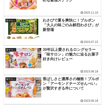
める最強スナック
2025.11.10
わさびで夏を爽快に！ブルボン
味サロン
「大人の味ごのみ鮮烈わさび」が
新登場
2023.07.22
30年以上愛されるロングセラー
味サロン
「味サロン」の魅力に迫るお菓子
好き向けレビュー
2023.06.18
香ばしさと濃厚さの極致！ブルボ
味サロン
ン「アーモンドチーズせんべい」
が贅沢すぎる件について
2023.06.18