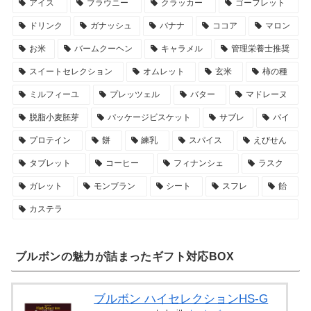
アイス
ブラウニー
クラッカー
ゴーフレット
ドリンク
ガナッシュ
バナナ
ココア
マロン
お米
バームクーヘン
キャラメル
管理栄養士推奨
スイートセレクション
オムレット
玄米
柿の種
ミルフィーユ
プレッツェル
バター
マドレーヌ
脱脂小麦胚芽
パッケージビスケット
サブレ
パイ
プロテイン
餅
練乳
スパイス
えびせん
タブレット
コーヒー
フィナンシェ
ラスク
ガレット
モンブラン
シート
スフレ
飴
カステラ
ブルボンの魅力が詰まったギフト対応BOX
ブルボン ハイセレクションHS-G