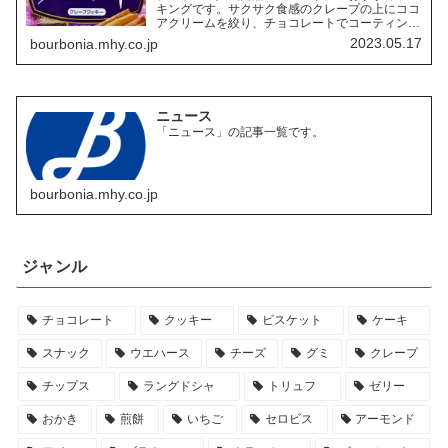
キングです。サクサク食感のクレープの上にココ
アクリームを絞り、チョコレートでコーティング
したお菓子「ルマンド」には、様々なフレーバー
2023.05.17
bourbonia.mhy.co.jp
の商品があります。ここでは、その中でも特にお
すすめの商品を3つご紹介します。
ニュース
「ニュース」の記事一覧です。
bourbonia.mhy.co.jp
ジャンル
チョコレート
クッキー
ビスケット
ケーキ
スナック
ウエハース
チーズ
グミ
クレープ
チップス
ラングドシャ
トリュフ
ゼリー
おかき
煎餅
いちご
セロビス
アーモンド