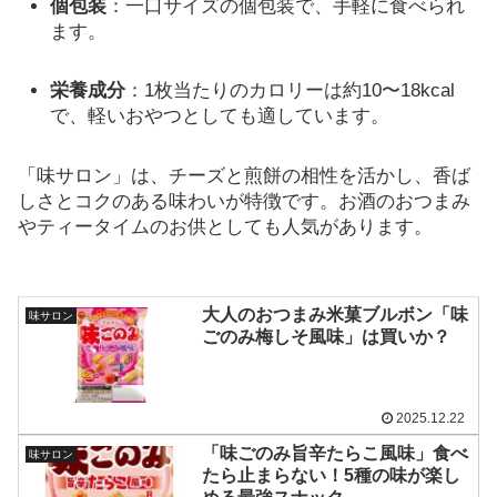
個包装
：一口サイズの個包装で、手軽に食べられ
ます。
栄養成分
：1枚当たりのカロリーは約10〜18kcal
で、軽いおやつとしても適しています。
「味サロン」は、チーズと煎餅の相性を活かし、香ば
しさとコクのある味わいが特徴です。お酒のおつまみ
やティータイムのお供としても人気があります。
大人のおつまみ米菓ブルボン「味
味サロン
ごのみ梅しそ風味」は買いか？
2025.12.22
「味ごのみ旨辛たらこ風味」食べ
味サロン
たら止まらない！5種の味が楽し