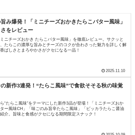
の旨み爆発！「ミニチーズおかきたらこバター風味」
しさをレビュー
ミニチーズおかき たらこバター風味」を徹底レビュー。サクッと
、たらこの濃厚な旨みとチーズのコクが合わさった魅力を詳しく解
香ばしさとまろやかさがクセになる一品！
2025.11.10
の新作3連発！“たらこ風味”で食欲そそる秋の味覚
ら“たらこ風味”をテーマにした新作3品が登場！「ミニチーズおか
ター風味CH」「味ごのみ旨辛たらこ風味」「ピッカラたらこ醤油
紹介。旨味と食感がクセになる期間限定スナック！
2025.10.09