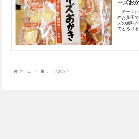
ーズお
「チーズお
のお菓子で
ズの風味が
でとろける
分かれる点
れ、チーズ
「丸い煎餅
ホーム
チーズおかき