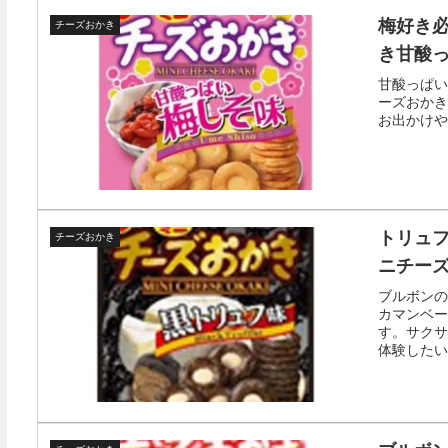
梅好き
チーズおかき
き甘酸
甘酸っぱい
ーズおかき
お出かけや
トリュ
チーズおかき
ニチーズ
ブルボンの
カマンベー
す。サクサ
体験したい