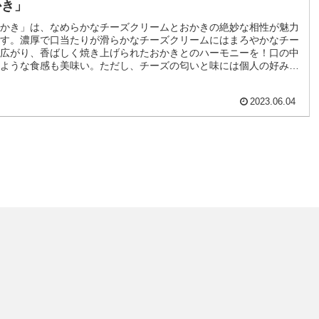
かき」
かき」は、なめらかなチーズクリームとおかきの絶妙な相性が魅力
す。濃厚で口当たりが滑らかなチーズクリームにはまろやかなチー
広がり、香ばしく焼き上げられたおかきとのハーモニーを！口の中
ような食感も美味い。ただし、チーズの匂いと味には個人の好みが
に注意が必要です。おかき自体は醤油の風味がしっかりと感じら
との相性も抜群です。パッケージデザインは地味ですが、一目で
2023.06.04
のチーズのやつ」と分かる個性的なお菓子です。