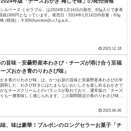
2024年版「チーズおかき 梅しそ味」の発売情報
シルベーヌ ミゼラブル」は2024年1月16日の発売、83g入りで参考
税抜)300円となっています。発売日：2024年1月16日内容量：83g
抜)：￥300(function(b,c,f,g,a,d,...
2023.12.18
節の旨味・安曇野産本わさび・チーズが溶け合う至福
チーズおかき青のりわさび味」
かき青のりわさび味」は、かつお節の旨味と安曇野産本わさびの辛
調和した、わさび好きにはたまらないおいしさを楽しめるおかきで
かなチーズクリームとのバランスが取れており、通常版の「チーズ
りも一層美味しく感じられます。この期間限定の青のりわさび味
ンのチーズおかきシリーズの中でも特におすすめ！
2023.06.06
地味、味は豪華！ブルボンのロングセラーお菓子「チ