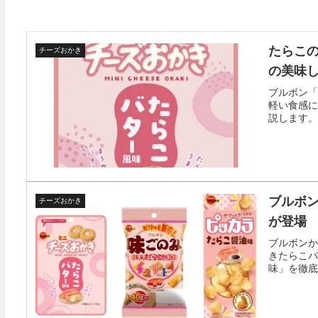
たらこ
チーズおかき
の美味
ブルボン「
軽い食感に
説します。
ブルボン
チーズおかき
が登場
ブルボンか
きたらこバ
味」を徹底