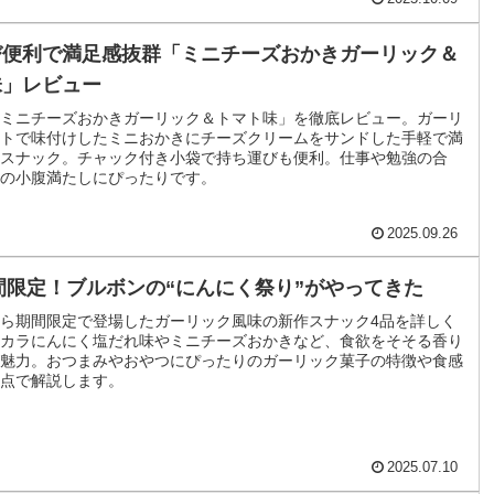
び便利で満足感抜群「ミニチーズおかきガーリック＆
味」レビュー
ミニチーズおかきガーリック＆トマト味」を徹底レビュー。ガーリ
トで味付けしたミニおかきにチーズクリームをサンドした手軽で満
スナック。チャック付き小袋で持ち運びも便利。仕事や勉強の合
の小腹満たしにぴったりです。
2025.09.26
期間限定！ブルボンの“にんにく祭り”がやってきた
ら期間限定で登場したガーリック風味の新作スナック4品を詳しく
カラにんにく塩だれ味やミニチーズおかきなど、食欲をそそる香り
魅力。おつまみやおやつにぴったりのガーリック菓子の特徴や食感
点で解説します。
2025.07.10