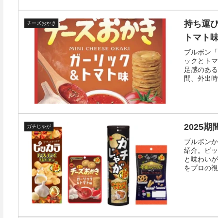
持ち運
チーズおかき
トマト
ブルボン「
ックとトマ
足感のある
間、外出時
2025
ガチじゃが
ブルボンか
紹介。ピッ
と味わいが
をプロの視