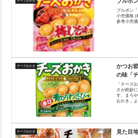
ブルボン
チーズおかき
ブルボン「
小売価格 (
参考小売価格 (税
かつお
チーズおかき
の味「
「チーズお
さが絶妙に
す。まろや
おかき」よ
は、ブルボ
見た目
チーズおかき