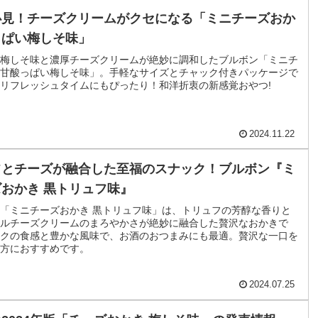
必見！チーズクリームがクセになる「ミニチーズおか
っぱい梅しそ味」
梅しそ味と濃厚チーズクリームが絶妙に調和したブルボン「ミニチ
甘酸っぱい梅しそ味」。手軽なサイズとチャック付きパッケージで
リフレッシュタイムにもぴったり！和洋折衷の新感覚おやつ!
2024.11.22
フとチーズが融合した至福のスナック！ブルボン『ミ
おかき 黒トリュフ味』
「ミニチーズおかき 黒トリュフ味」は、トリュフの芳醇な香りと
ルチーズクリームのまろやかさが絶妙に融合した贅沢なおかきで
クの食感と豊かな風味で、お酒のおつまみにも最適。贅沢な一口を
方におすすめです。
2024.07.25