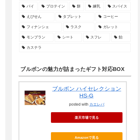
パイ
プロテイン
餅
練乳
スパイス
えびせん
タブレット
コーヒー
フィナンシェ
ラスク
ガレット
モンブラン
シート
スフレ
飴
カステラ
ブルボンの魅力が詰まったギフト対応BOX
ブルボン ハイセレクション
HS-G
posted with
カエレバ
楽天市場で見る
Amazonで見る