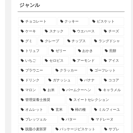
ジャンル
チョコレート
クッキー
ビスケット
ケーキ
スナック
ウエハース
チーズ
グミ
クレープ
チップス
ラングドシャ
トリュフ
ゼリー
おかき
煎餅
いちご
セロビス
アーモンド
アイス
ブラウニー
クラッカー
ゴーフレット
ドリンク
ガナッシュ
バナナ
ココア
マロン
お米
バームクーヘン
キャラメル
管理栄養士推奨
スイートセレクション
オムレット
玄米
柿の種
ミルフィーユ
プレッツェル
バター
マドレーヌ
脱脂小麦胚芽
パッケージビスケット
サブレ