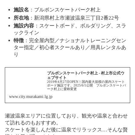
施設名
：ブルボンスケートパーク村上
所在地
：新潟県村上市瀬波温泉三丁目2番22号
施設内容
：スケートボード、ボルダリング、スラ
ックライン
特徴
：完全屋内型／ナショナルトレーニングセン
ター指定／初心者スクールあり／用具レンタルあ
り
ブルボンスケートパーク村上 - 村上市公式ウ
ェブサイト
2019年4月27日OPEN！国内最大規模の屋内スケート
ボード施設です。2025/6/1公開 ブルボンスケートパ
ーク村上に愛称変更
www.city.murakami.lg.jp
瀬波温泉エリアに位置しており、観光や温泉と合わせ
て訪れるのもおすすめ。
スケートを楽しんだ後に温泉でリラックス…そんな贅