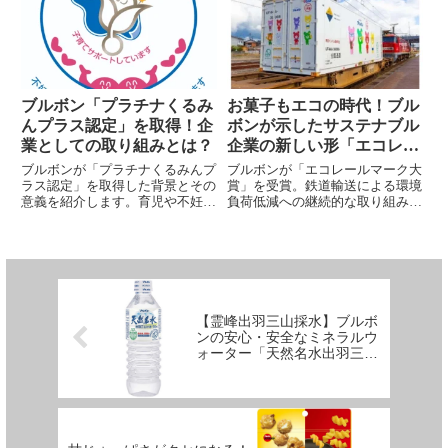
ブルボン「プラチナくるみ
お菓子もエコの時代！ブル
んプラス認定」を取得！企
ボンが示したサステナブル
業としての取り組みとは？
企業の新しい形「エコレー
ルマーク大賞」を受賞
ブルボンが「プラチナくるみんプ
ブルボンが「エコレールマーク大
ラス認定」を取得した背景とその
賞」を受賞。鉄道輸送による環境
意義を紹介します。育児や不妊治
負荷低減への継続的な取り組みが
療と仕事を両立させるための取り
高く評価されました。お菓子づく
組み、職場環境の整備、社員が活
りを通して地球にやさしい未来を
躍できる環境作りに力を入れてい
目指す、ブルボンのサステナブル
るブルボンの詳細をご覧くださ
活動を詳しく紹介します。
い。
【霊峰出羽三山採水】ブルボ
ンの安心・安全なミネラルウ
ォーター「天然名水出羽三山
の水」