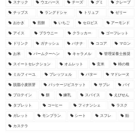
スナック
ウエハース
チーズ
グミ
クレープ
チップス
ラングドシャ
トリュフ
ゼリー
おかき
煎餅
いちご
セロビス
アーモンド
アイス
ブラウニー
クラッカー
ゴーフレット
ドリンク
ガナッシュ
バナナ
ココア
マロン
お米
バームクーヘン
キャラメル
管理栄養士推奨
スイートセレクション
オムレット
玄米
柿の種
ミルフィーユ
プレッツェル
バター
マドレーヌ
脱脂小麦胚芽
パッケージビスケット
サブレ
パイ
プロテイン
餅
練乳
スパイス
えびせん
タブレット
コーヒー
フィナンシェ
ラスク
ガレット
モンブラン
シート
スフレ
飴
カステラ