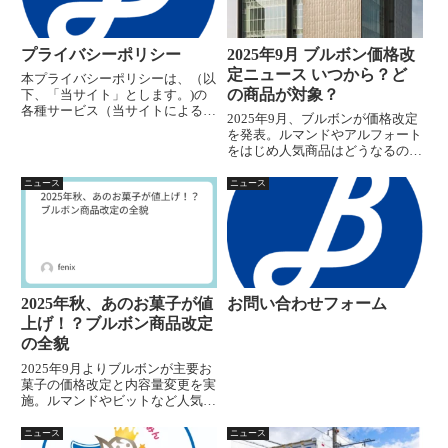
プライバシーポリシー
2025年9月 ブルボン価格改
定ニュース いつから？ど
本プライバシーポリシーは、（以
の商品が対象？
下、「当サイト」とします。)の
各種サービス（当サイトによる情
2025年9月、ブルボンが価格改定
報提供、各種お問合せの受付等）
を発表。ルマンドやアルフォート
において、当サイトの訪問者（以
をはじめ人気商品はどうなるの
下、「訪問者」とします。）の個
か？対象商品一覧や値上げ理由、
人情報もしくはそれに準ずる情報
消費者への影響を詳しく解説しま
ニュース
ニュース
を取り扱う際に、当サイトが遵
す。
守...
2025年秋、あのお菓子が値
お問い合わせフォーム
上げ！？ブルボン商品改定
の全貌
2025年9月よりブルボンが主要お
菓子の価格改定と内容量変更を実
施。ルマンドやビットなど人気商
品も対象に。理由や対象商品、今
後の影響を詳しく解説します。
ニュース
ニュース