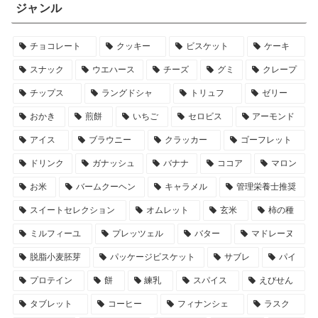
ジャンル
チョコレート
クッキー
ビスケット
ケーキ
スナック
ウエハース
チーズ
グミ
クレープ
チップス
ラングドシャ
トリュフ
ゼリー
おかき
煎餅
いちご
セロビス
アーモンド
アイス
ブラウニー
クラッカー
ゴーフレット
ドリンク
ガナッシュ
バナナ
ココア
マロン
お米
バームクーヘン
キャラメル
管理栄養士推奨
スイートセレクション
オムレット
玄米
柿の種
ミルフィーユ
プレッツェル
バター
マドレーヌ
脱脂小麦胚芽
パッケージビスケット
サブレ
パイ
プロテイン
餅
練乳
スパイス
えびせん
タブレット
コーヒー
フィナンシェ
ラスク