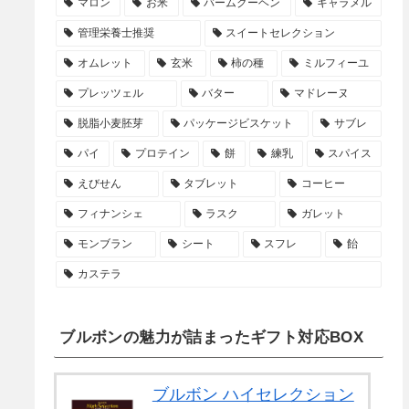
マロン
お米
バームクーヘン
キャラメル
管理栄養士推奨
スイートセレクション
オムレット
玄米
柿の種
ミルフィーユ
プレッツェル
バター
マドレーヌ
脱脂小麦胚芽
パッケージビスケット
サブレ
パイ
プロテイン
餅
練乳
スパイス
えびせん
タブレット
コーヒー
フィナンシェ
ラスク
ガレット
モンブラン
シート
スフレ
飴
カステラ
ブルボンの魅力が詰まったギフト対応BOX
ブルボン ハイセレクション