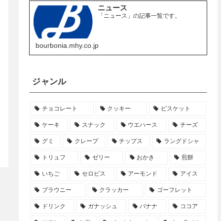
ニュース
「ニュース」の記事一覧です。
bourbonia.mhy.co.jp
ジャンル
チョコレート
クッキー
ビスケット
ケーキ
スナック
ウエハース
チーズ
グミ
クレープ
チップス
ラングドシャ
トリュフ
ゼリー
おかき
煎餅
いちご
セロビス
アーモンド
アイス
ブラウニー
クラッカー
ゴーフレット
ドリンク
ガナッシュ
バナナ
ココア