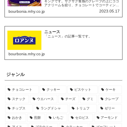
キングです。サクサク食感のクレープの上にココ
アクリームを絞り、チョコレートでコーティング
したお菓子「ルマンド」には、様々なフレーバー
2023.05.17
bourbonia.mhy.co.jp
の商品があります。ここでは、その中でも特にお
すすめの商品を3つご紹介します。
ニュース
「ニュース」の記事一覧です。
bourbonia.mhy.co.jp
ジャンル
チョコレート
クッキー
ビスケット
ケーキ
スナック
ウエハース
チーズ
グミ
クレープ
チップス
ラングドシャ
トリュフ
ゼリー
おかき
煎餅
いちご
セロビス
アーモンド
アイス
ブラウニー
クラッカー
ゴーフレット