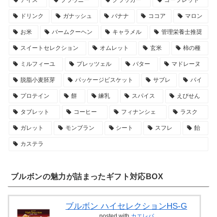
ドリンク
ガナッシュ
バナナ
ココア
マロン
お米
バームクーヘン
キャラメル
管理栄養士推奨
スイートセレクション
オムレット
玄米
柿の種
ミルフィーユ
プレッツェル
バター
マドレーヌ
脱脂小麦胚芽
パッケージビスケット
サブレ
パイ
プロテイン
餅
練乳
スパイス
えびせん
タブレット
コーヒー
フィナンシェ
ラスク
ガレット
モンブラン
シート
スフレ
飴
カステラ
ブルボンの魅力が詰まったギフト対応BOX
ブルボン ハイセレクションHS-G
posted with
カエレバ