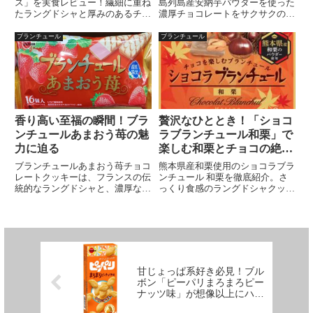
験しよう
ス」を実食レビュー！繊細に重ね
島列島産安納芋パウダーを使った
たラングドシャと厚みのあるチョ
濃厚チョコレートをサクサクのラ
コの贅沢な食感。サクホロ食感と
ングドシャクッキーで包んだ贅沢
カカオの香りが広がる、上質なひ
な一品。紅茶やコーヒーとの相性
ブランチュール
ブランチュール
とくちスイーツです。
も抜群で、自然な甘さと上品な香
りが楽しめます。
香り高い至福の瞬間！ブラ
贅沢なひととき！「ショコ
ンチュールあまおう苺の魅
ラブランチュール和栗」で
力に迫る
楽しむ和栗とチョコの絶妙
ハーモニー
ブランチュールあまおう苺チョコ
熊本県産和栗使用のショコラブラ
レートクッキーは、フランスの伝
ンチュール 和栗を徹底紹介。さ
統的なラングドシャと、濃厚なあ
っくり食感のラングドシャクッキ
まおう苺チョコの絶妙なバランス
ーと上品な和栗チョコレートの絶
が魅力。上品な味わいとサクサク
妙なハーモニーを楽しめます。贅
食感を贅沢に楽しめる一品。特別
沢な一口サイズで、自分へのご褒
な日のおもてなしや贈り物に最
美やプレゼントに最適な高級感あ
適。口コミ通りのおすすめスイー
るお菓子です。
ツ
甘じょっぱ系好き必見！ブル
ボン「ピーパリまろまろピー
ナッツ味」が想像以上にハマ
る