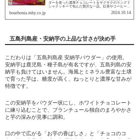
ダーを使った濃厚チョコレートをサクサクのラングド
シャクッキーで包んだ贅沢な一品。紅茶やコーヒーと
の相性も抜群で、自然な甘さと上品な香りが楽しめま
2024.10.14
bourbonia.mhy.co.jp
す。
五島列島産・安納芋の上品な甘さが決め手
こだわりは「五島列島産 安納芋パウダー」の使用。
安納芋は鹿児島・種子島が有名ですが、五島列島の安
納芋も負けてはいません。海風とミネラル豊富な土壌
で育った芋は、糖度が高く、ねっとりと濃厚な甘みが
特徴です。
この安納芋をパウダー状にし、ホワイトチョコレート
に練り込むことで、ブランチュール独自のまろやかさ
と芋の深みが見事に調和。
口の中で広がる「お芋の香ばしさ」と「チョコのコ