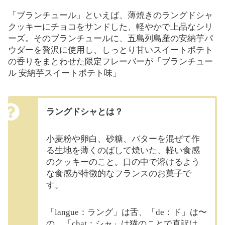
「ブランチュール」といえば、薄焼きのラングドシャ
クッキーにチョコをサンドした、軽やかで上品なシリ
ーズ。そのブランチュールに、五島列島産の安納芋パ
ウダーを贅沢に使用し、しっとり甘いスイートポテト
の香りをまとわせた限定フレーバーが「ブランチュー
ル 安納芋スイートポテト味」
ラングドシャとは？
小麦粉や卵白、砂糖、バターを混ぜて作
る生地を薄くのばして焼いた、軽い食感
のクッキーのこと。口の中で溶けるよう
な食感が特徴的なフランスのお菓子で
す。
「langue：ラング」は舌、「de：ド」は〜
の、「chat：シャ」は猫のことで直訳は