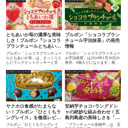
ブランチュール
ブランチュール
とちあいか苺の濃厚な美味
ブルボン「ショコラブラン
しさ！ブルボン『ショコラ
チュール宇治抹茶」の発売
ブランチュールとちあいか
情報
苺』で特別なおやつタイム
ブルボン「ショコラブランチュー
ブルボン「ショコラブランチュー
を
ルとちあいか苺」は、さっくりと
ル宇治抹茶」は2024年1月30日の
したラングドシャクッキーと甘く
発売、9個入りになります。発売
濃厚なとちあいか苺のチョコレー
日：2024年1月30日内容量：9個
トが絶妙にマッチしたひとくちサ
チョコを楽しむブランチュール
ビスケットシリーズ
ブランチュール
イズのお菓子です。フルーツ系ス
「ショコラブランチュール宇治抹
イーツが好きな方や、ちょっとし
茶」チョコレート愛好者に贈る至
たブレイクにぴったりのお菓子を
福のひととき、「ショ...
お探しの方におすすめ！
サクホロ食感がたまらな
安納芋チョコ×ラングドシ
い！ブルボン「ひとくちラ
ャの絶妙な組み合わせ！五
ングレイス」を徹底レビュ
島列島産の美味しさを「ブ
ー
ランチュール安納芋」で体
ブルボン「ひとくちラングレイ
「ブランチュール安納芋」は、五