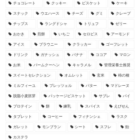
チョコレート
クッキー
ビスケット
ケーキ
スナック
ウエハース
チーズ
グミ
クレープ
チップス
ラングドシャ
トリュフ
ゼリー
おかき
煎餅
いちご
セロビス
アーモンド
アイス
ブラウニー
クラッカー
ゴーフレット
ドリンク
ガナッシュ
バナナ
ココア
マロン
お米
バームクーヘン
キャラメル
管理栄養士推奨
スイートセレクション
オムレット
玄米
柿の種
ミルフィーユ
プレッツェル
バター
マドレーヌ
脱脂小麦胚芽
パッケージビスケット
サブレ
パイ
プロテイン
餅
練乳
スパイス
えびせん
タブレット
コーヒー
フィナンシェ
ラスク
ガレット
モンブラン
シート
スフレ
飴
カステラ