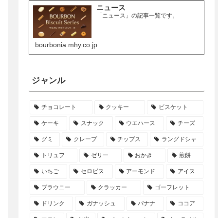
ニュース
「ニュース」の記事一覧です。
bourbonia.mhy.co.jp
ジャンル
チョコレート
クッキー
ビスケット
ケーキ
スナック
ウエハース
チーズ
グミ
クレープ
チップス
ラングドシャ
トリュフ
ゼリー
おかき
煎餅
いちご
セロビス
アーモンド
アイス
ブラウニー
クラッカー
ゴーフレット
ドリンク
ガナッシュ
バナナ
ココア