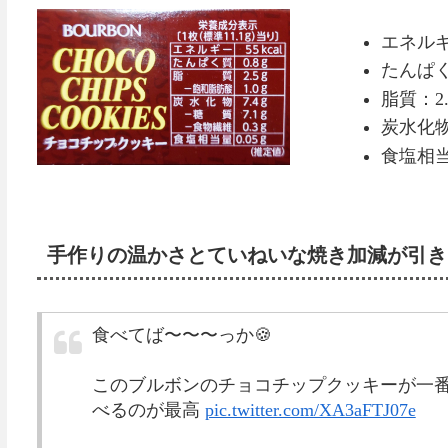
エネルギー
たんぱく
脂質：2.
炭水化物：
食塩相当
手作りの温かさとていねいな焼き加減が引き
食べてば〜〜〜っか🍪
このブルボンのチョコチップクッキーが一
べるのが最高
pic.twitter.com/XA3aFTJ07e