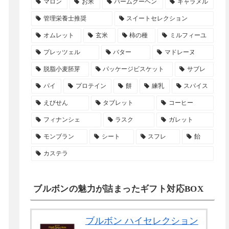
マロン
お米
バームクーヘン
キャラメル
管理栄養士推奨
スイートセレクション
オムレット
玄米
柿の種
ミルフィーユ
プレッツェル
バター
マドレーヌ
脱脂小麦胚芽
パッケージビスケット
サブレ
パイ
プロテイン
餅
練乳
スパイス
えびせん
タブレット
コーヒー
フィナンシェ
ラスク
ガレット
モンブラン
シート
スフレ
飴
カステラ
ブルボンの魅力が詰まったギフト対応BOX
ブルボン ハイセレクション