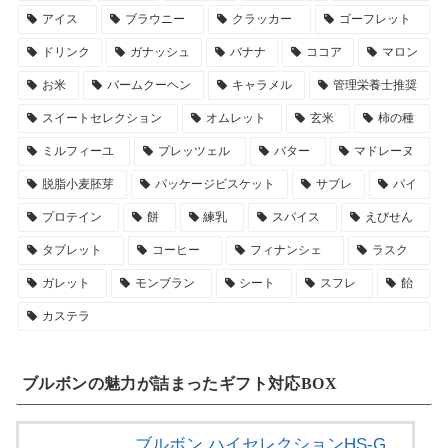
アイス
ブラウニー
クラッカー
ゴーフレット
ドリンク
ガナッシュ
バナナ
ココア
マロン
お米
バームクーヘン
キャラメル
管理栄養士推奨
スイートセレクション
オムレット
玄米
柿の種
ミルフィーユ
プレッツェル
バター
マドレーヌ
脱脂小麦胚芽
パッケージビスケット
サブレ
パイ
プロテイン
餅
練乳
スパイス
えびせん
タブレット
コーヒー
フィナンシェ
ラスク
ガレット
モンブラン
シート
スフレ
飴
カステラ
ブルボンの魅力が詰まったギフト対応BOX
ブルボン ハイセレクションHS-G