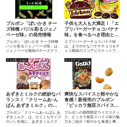
ブルボン「ぽいかき チー
子供も大人も大満足！「エ
ズ柿種 バジル彩るジェノ
ブリバーガーチョコバナナ
ベーゼ味」の発売情報
味」を食べるべき理由と
は？
ブルボン「ぽいかき チーズ柿種
エブリバーガーチョコバナナ味
バジル彩るジェノベーゼ味」は、
は、まろやかなバナナチョコをチ
ジェノベーゼ風味のチーズクリー
ョコ風味のココアビスケットでサ
ムでコーティングした柿の種と、
ンドした可愛いバーガー型スナッ
ローストアーモンドをミックスし
ク。甘さとほろ苦さが絶妙にマッ
チョコあ～んぱん
ピッカラ・ピーパリ
ました。バジルの爽やかな香りが
チし、カルシウムもたっぷり、お
日常に彩を与えてくれます。発売
やつタイムに最適な一品！
日：2023年9月26日内容量：34g
参考小売価格 (税抜)：￥148
あずきとミルクの絶妙なバ
爽快なスパイスと軽やかな
ランス！「クリームあ~ん
食感！新発売のブルボン
ぱん あずきミルク」の魅
「ピッカラ無双スパイス
力を紹介
味」を体験せよ！
ブルボン「クリームあ~んぱん あ
ブルボンの期間限定ライススナッ
ずきミルク」は、ひとくちサイズ
ク、ピッカラ無双スパイス味の魅
のパン生地に、あずきミルククリ
力をご紹介！軽やかな食感と爽快
ームをたっぷり詰め込んだ、飽き
なスパイスがクセになる新商品を