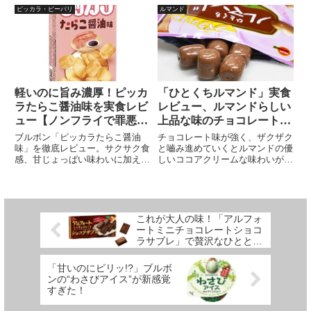
のこない優しい味わいが魅力。子
詳しく解説。スパイス好きやおや
ピッカラ・ピーパリ
ルマンド
どもから大人まで楽しめる、幸せ
つ探しの方におすすめの一品で
な甘さが広がる一品です。家庭や
す。
おやつタイムにぴったり！
軽いのに旨み濃厚！ピッカ
「ひとくちルマンド」実食
ラたらこ醤油味を実食レビ
レビュー、ルマンドらしい
ュー【ノンフライで罪悪感
上品な味のチョコレートク
なし】
レープクッキーが旨い！
ブルボン「ピッカラたらこ醤油
チョコレート味が強く、ザクザク
味」を徹底レビュー。サクサク食
と嚙み進めていくとルマンドの優
感、甘じょっぱい味わいに加え、
しいココアクリームな味わいがぶ
たらこ×醤油×魚醤の旨みが後引
わっと広がってきます。 一応ル
く美味しさ。ノンフライ製法で軽
マンドな味ですが、どちらかと言
く、子どもから大人まで楽しめる
えばチョコクッキーを食べている
新作スナック。味の特徴、食感、
感覚に近く、通常版ルマンドとは
レビューまとめ。
違う商品です。美味しさはブルボ
これが大人の味！「アルフォ
ンブランドの名に恥じなく、ふん
ートミニチョコレートショコ
わり甘さが広がる上品なチョコレ
ラサブレ」で贅沢なひととき
ートクッキークレープ！
を
「甘いのにピリッ!?」ブルボ
ンの“わさびアイス”が新感覚
すぎた！