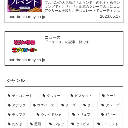
ブルボンの人気商品「ルマンド」のおすすめラン
キングです。サクサク食感のクレープの上にココ
アクリームを絞り、チョコレートでコーティング
したお菓子「ルマンド」には、様々なフレーバー
2023.05.17
bourbonia.mhy.co.jp
の商品があります。ここでは、その中でも特にお
すすめの商品を3つご紹介します。
ニュース
「ニュース」の記事一覧です。
bourbonia.mhy.co.jp
ジャンル
チョコレート
クッキー
ビスケット
ケーキ
スナック
ウエハース
チーズ
グミ
クレープ
チップス
ラングドシャ
トリュフ
ゼリー
おかき
煎餅
いちご
セロビス
アーモンド