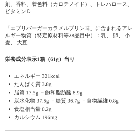
剤、香料、着色料（カロテノイド）、トレハロース、
ビタミンＤ
「エブリバーガーカラメルプリン味」に含まれるアレ
ルギー物質（特定原材料等28品目中）：乳、 卵、 小
麦、 大豆
栄養成分表示1箱（61g）当り
エネルギー 321kcal
たんぱく質 3.8g
脂質 17.5g －飽和脂肪酸 8.9g
炭水化物 37.5g －糖質 36.7g －食物繊維 0.8g
食塩相当量 0.2g
カルシウム 196mg