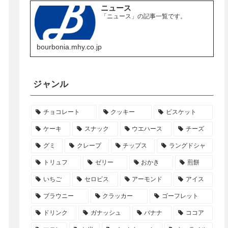
ニュース
「ニュース」の記事一覧です。
bourbonia.mhy.co.jp
ジャンル
チョコレート
クッキー
ビスケット
ケーキ
スナック
ウエハース
チーズ
グミ
クレープ
チップス
ラングドシャ
トリュフ
ゼリー
おかき
煎餅
いちご
セロビス
アーモンド
アイス
ブラウニー
クラッカー
ゴーフレット
ドリンク
ガナッシュ
バナナ
ココア