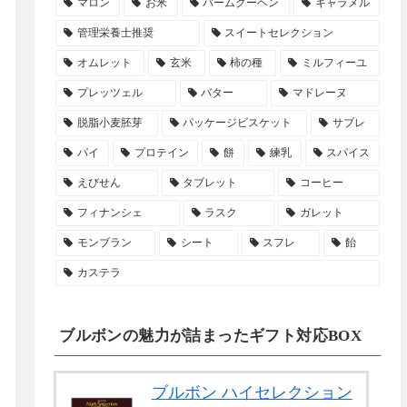
マロン
お米
バームクーヘン
キャラメル
管理栄養士推奨
スイートセレクション
オムレット
玄米
柿の種
ミルフィーユ
プレッツェル
バター
マドレーヌ
脱脂小麦胚芽
パッケージビスケット
サブレ
パイ
プロテイン
餅
練乳
スパイス
えびせん
タブレット
コーヒー
フィナンシェ
ラスク
ガレット
モンブラン
シート
スフレ
飴
カステラ
ブルボンの魅力が詰まったギフト対応BOX
ブルボン ハイセレクション