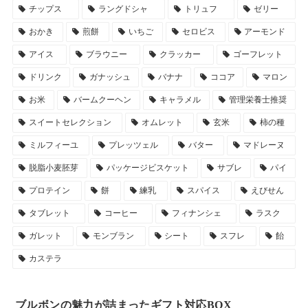
チップス
ラングドシャ
トリュフ
ゼリー
おかき
煎餅
いちご
セロビス
アーモンド
アイス
ブラウニー
クラッカー
ゴーフレット
ドリンク
ガナッシュ
バナナ
ココア
マロン
お米
バームクーヘン
キャラメル
管理栄養士推奨
スイートセレクション
オムレット
玄米
柿の種
ミルフィーユ
プレッツェル
バター
マドレーヌ
脱脂小麦胚芽
パッケージビスケット
サブレ
パイ
プロテイン
餅
練乳
スパイス
えびせん
タブレット
コーヒー
フィナンシェ
ラスク
ガレット
モンブラン
シート
スフレ
飴
カステラ
ブルボンの魅力が詰まったギフト対応BOX