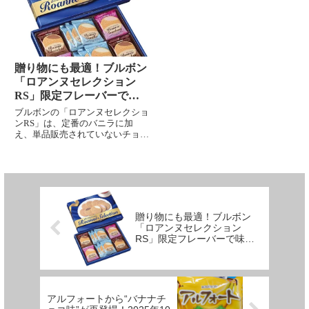
贈り物にも最適！ブルボン
「ロアンヌセレクション
RS」限定フレーバーで味
わう3種の上品なゴーフレ
ブルボンの「ロアンヌセレクショ
ット
ンRS」は、定番のバニラに加
え、単品販売されていないチョコ
＆ストロベリーを詰め合わせた特
別なギフトセット。軽やかな食感
と上品な甘さが魅力の限定セレク
ションです。
贈り物にも最適！ブルボン
「ロアンヌセレクション
RS」限定フレーバーで味わ
う3種の上品なゴーフレット
アルフォートから“バナナチ