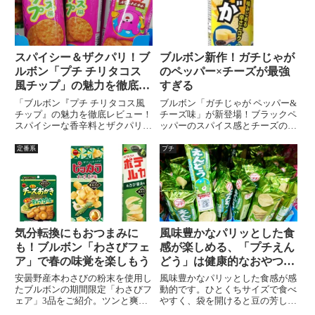
や高めなので注意が必要です。全
体的には、コンソメの風味豊かな
味わいとパリッとした食感が魅力
的なプチポテトコンソメ味！
スパイシー＆ザクパリ！ブ
ブルボン新作！ガチじゃが
ルボン「プチ チリタコス
のペッパー×チーズが最強
風チップ」の魅力を徹底レ
すぎる
ビュー
「ブルボン『プチ チリタコス風
ブルボン「ガチじゃが ペッパー&
チップ』の魅力を徹底レビュー！
チーズ味」が新登場！ブラックペ
スパイシーな香辛料とザクパリ食
ッパーのスパイス感とチーズのま
感が絶妙なこのスナック菓子は、
ろやかさが絶妙に絡む、食べ応え
タコス好きや新しいおやつを探し
満点の濃厚チップス。発売日・原
定番系
プチ
ている方におすすめ。香ばしいコ
材料・食べた感想・おつまみとし
ーン生地とピリ辛のバランスが後
ての楽しみ方まで詳しく紹介しま
を引くおいしさです。
す。
気分転換にもおつまみに
風味豊かなパリッとした食
も！ブルボン「わさびフェ
感が楽しめる、「プチえん
ア」で春の味覚を楽しもう
どう」は健康的なおやつの
選択肢！
安曇野産本わさびの粉末を使用し
風味豊かなパリッとした食感が感
たブルボンの期間限定「わさびフ
動的です。ひとくちサイズで食べ
ェア」3品をご紹介。ツンと爽や
やすく、袋を開けると豆の芳しい
かな辛みと旨みがクセになる「ミ
香りが広がります。口に入れると