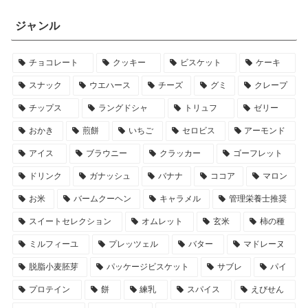
ジャンル
チョコレート
クッキー
ビスケット
ケーキ
スナック
ウエハース
チーズ
グミ
クレープ
チップス
ラングドシャ
トリュフ
ゼリー
おかき
煎餅
いちご
セロビス
アーモンド
アイス
ブラウニー
クラッカー
ゴーフレット
ドリンク
ガナッシュ
バナナ
ココア
マロン
お米
バームクーヘン
キャラメル
管理栄養士推奨
スイートセレクション
オムレット
玄米
柿の種
ミルフィーユ
プレッツェル
バター
マドレーヌ
脱脂小麦胚芽
パッケージビスケット
サブレ
パイ
プロテイン
餅
練乳
スパイス
えびせん