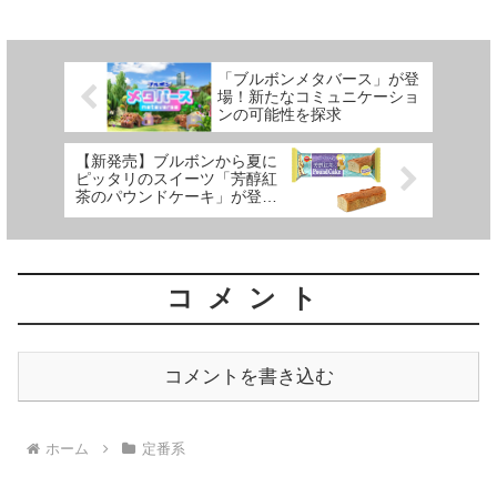
ニチーズおかきわさび味」「ピッ
パリッとした食感が広がり、豆の
カラわさび味」「ポテルカわさび
自然な甘さや旨味も感じられま
醤油味」を実食レビュー。おやつ
す。通常のポテトチップスと比べ
やおつまみにもぴったりな個性派
てもヘルシーで、えんどうまめ原
「ブルボンメタバース」が登
スナックをぜひチェック！
料由来の食物繊維がたっぷり！健
場！新たなコミュニケーショ
康的なおやつを求めている方にも
ンの可能性を探求
おすすめできるお菓子！
【新発売】ブルボンから夏に
ピッタリのスイーツ「芳醇紅
茶のパウンドケーキ」が登
場！
コメント
コメントを書き込む
ホーム
定番系