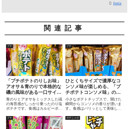
fenix
関連記事
プチ
プチ
「プチポテトのりしお味」
ひとくちサイズで濃厚なコ
アオサ＆青のりで本格的な
ンソメ味が楽しめる、「プ
磯の風味がある一口サイズ
チポテトコンソメ味」の魅
のポテトチップ
力
青のりとアオサをミックスした礒
小さなポテトチップスで、開けた
の海苔感がしっかり乗ったのり塩
瞬間からコンソメの香りが漂いま
ポテチです。食感はカルビーポテ
す。食感はパリッとして美味し
トチップスよりも軽くめ、バクバ
く、濃厚なコンソメ風味が広がり
ク食べまくっても口内が痛くなる
ます。おやつやお弁当のお供にぴ
プチ
ガチじゃが
ようなことがないのりしおポテチ
ったりで、コンソメ好きにはたま
ですよ～！
らない美味しさですが、脂質がや