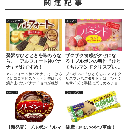
関連記事
アルフォート
ルマンド
贅沢なひとときを味わうな
ザクザク食感がクセにな
ら、「アルフォート神バナ
る！ブルボンの新作『ひと
ナ」がおすすめ！
くちルマンドクリスプいち
ごタルト』
アルフォート神バナナ」は、ほろ
ブルボンの「ひとくちルマンドク
苦いココアビスケットと香ばしく
リスプいちごタルト」は、ひとく
焼き上げたバナナチョコが絶妙に
ちサイズで手軽に楽しめるチョコ
マッチした贅沢なチョコレートビ
レート菓子。ザクザクとした硬め
スケットです。美しい帆船形状と
の食感と、いちごとホワイトクリ
ルマンド
ウィングラム
豊かな味わいで、チョコレート愛
ームの絶妙な組み合わせが特徴。
好家や特別な日のお楽しみに最適
フリーズドライいちごとコーンフ
です。
レークが「いちごタルト」の風味
を再現し、甘酸っぱさとサクサク
感を楽しめます。
【新発売】ブルボン「ルマ
健康志向のおやつ革命！