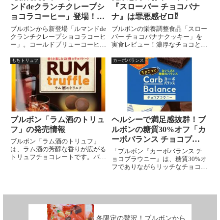
ンドdeクランチクレープシ
『スローバー チョコバナ
ョコラコーヒー」登場！コ
ナ』は罪悪感ゼロ⁉︎
ーヒー×チョコ×クレープの
ブルボンから新登場「ルマンドde
ブルボンの栄養調整食品「スロー
贅沢アイス
クランチクレープショコラコーヒ
バー チョコバナナクッキー」を
ー」。コールドブリューコーヒー
実食レビュー！濃厚なチョコとバ
を使用した澄んだ苦みとチョコの
ナナの風味、小腹満たしや朝食代
甘さ、サクサクのクレープ食感が
わりにもぴったりな1本で満足感
もちトリュフ
カーボバランス
楽しめる期間限定カップアイスを
たっぷりのおやつ。忙しい毎日に
徹底紹介！
嬉しい栄養バーの魅力を詳しく紹
介します。
ブルボン「ラム酒のトリュ
ヘルシーで満足感抜群！ブ
フ」の発売情報
ルボンの糖質30%オフ「カ
ーボバランス チョコブラ
ブルボン「ラム酒のトリュフ」
ウニー」とは？
は、ラム酒の芳醇な香りが広がる
「ブルボン『カーボバランス チ
トリュフチョコレートです。バタ
ョコブラウニー』は、糖質30%オ
ーを加えコク深い味わいに仕上げ
フでありながらリッチなチョコレ
ました。発売日：2023年9月19日
ート味が楽しめるヘルシースイー
内容量：49g参考小売価格 (税
ツです。自然な甘さで満足感も抜
抜)：￥200
群。健康を意識しつつ、チョコチ
ップたっぷりの美味しさを味わえ
るこのチョコブラウニーの魅力を
詳しくご紹介
冬限定の贅沢！ブルボンから