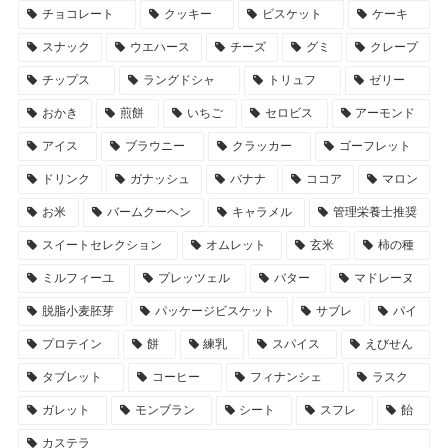
チョコレート
クッキー
ビスケット
ケーキ
スナック
ウエハース
チーズ
グミ
クレープ
チップス
ラングドシャ
トリュフ
ゼリー
おかき
煎餅
いちご
セロビス
アーモンド
アイス
ブラウニー
クラッカー
ゴーフレット
ドリンク
ガナッシュ
バナナ
ココア
マロン
お米
バームクーヘン
キャラメル
管理栄養士推奨
スイートセレクション
オムレット
玄米
柿の種
ミルフィーユ
プレッツェル
バター
マドレーヌ
脱脂小麦胚芽
パッケージビスケット
サブレ
パイ
プロテイン
餅
練乳
スパイス
えびせん
タブレット
コーヒー
フィナンシェ
ラスク
ガレット
モンブラン
シート
スフレ
飴
カステラ