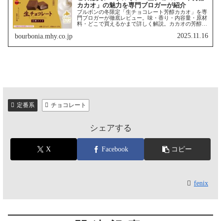
カカオ」の魅力を専門ブロガーが紹介
ブルボンの冬限定「生チョコレート芳醇カカオ」を専
門ブロガーが徹底レビュー。味・香り・内容量・原材
料・どこで買えるかまで詳しく解説。カカオの芳醇な
香りととろける口どけを楽しめる、大人のご褒美チョ
2025.11.16
bourbonia.mhy.co.jp
コとしておすすめです。
定番系
チョコレート
シェアする
X
Facebook
コピー
fenix