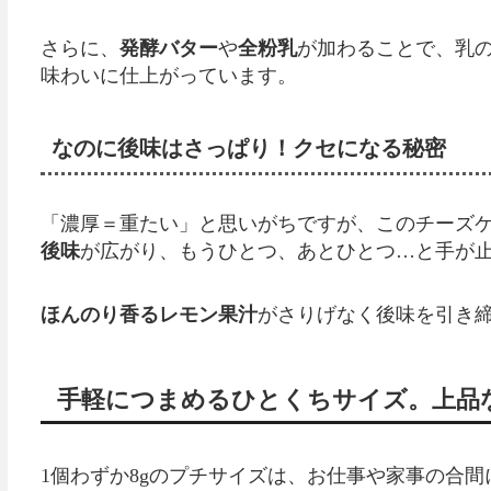
さらに、
発酵バター
や
全粉乳
が加わることで、乳
味わいに仕上がっています。
なのに後味はさっぱり！クセになる秘密
「濃厚＝重たい」と思いがちですが、このチーズ
後味
が広がり、もうひとつ、あとひとつ…と手が
ほんのり香るレモン果汁
がさりげなく後味を引き
手軽につまめるひとくちサイズ。上品
1個わずか8gのプチサイズは、お仕事や家事の合