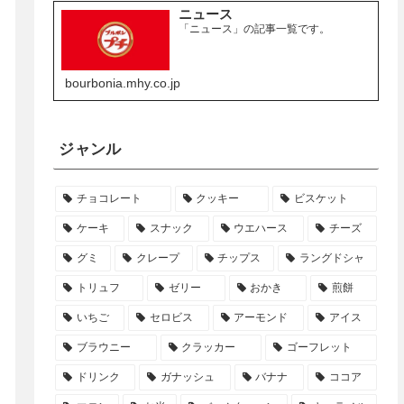
ニュース
「ニュース」の記事一覧です。
bourbonia.mhy.co.jp
ジャンル
チョコレート
クッキー
ビスケット
ケーキ
スナック
ウエハース
チーズ
グミ
クレープ
チップス
ラングドシャ
トリュフ
ゼリー
おかき
煎餅
いちご
セロビス
アーモンド
アイス
ブラウニー
クラッカー
ゴーフレット
ドリンク
ガナッシュ
バナナ
ココア