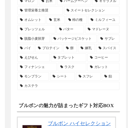
マロン
お米
バームクーヘン
キャラメル
管理栄養士推奨
スイートセレクション
オムレット
玄米
柿の種
ミルフィーユ
プレッツェル
バター
マドレーヌ
脱脂小麦胚芽
パッケージビスケット
サブレ
パイ
プロテイン
餅
練乳
スパイス
えびせん
タブレット
コーヒー
フィナンシェ
ラスク
ガレット
モンブラン
シート
スフレ
飴
カステラ
ブルボンの魅力が詰まったギフト対応BOX
ブルボン ハイセレクション