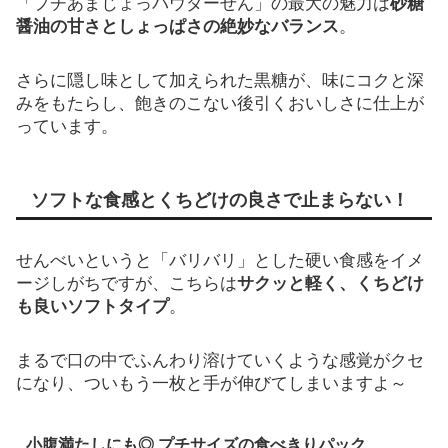
「プチあまじょっパウダーせん」の最大の魅力は
砂糖
醤油の甘さとしょっぱさの絶妙なバランス
。
さらに隠し味として加えられた黒糖が、味にコクと深
みをもたらし、飽きのこない後引くおいしさに仕上が
っています。
ソフトな食感とくちどけの良さで止まらない！
せんべいというと「バリバリ」とした硬い食感をイメ
ージしがちですが、こちらは
サクッと軽く、くちどけ
も良いソフトタイプ
。
まるで口の中でふんわり溶けていくような感覚がクセ
になり、ついもう一枚と手が伸びてしまいますよ～
小腹満たしにも◎ プチサイズの食べきりパック