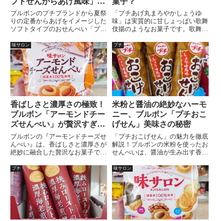
フトせんからあげ風味」が
菓子？
登場！
ブルボンのプチブランドから夏祭
「プチあげ丸まろやかしょうゆ
りの定番からあげをイメージした
味」は実質的に甘しょっぱい歌舞
ソフトタイプのおせんべい「プチ
伎揚のようなお菓子です。歌舞伎
ソフトせんからあげ風味」が
揚は1971年に天乃屋が商標登録
2023年6月6日に発売されます。
しているので使えない名前、ちょ
味サロン
プチ
っと分かりにくい商品名ですね
～！
香ばしさと濃厚さの極致！
米粉と醤油の絶妙なハーモ
ブルボン「アーモンドチー
ニー、ブルボン「プチおこ
ズせんべい」が贅沢すぎる
げせん」美味さの秘密
件について
ブルボンの『アーモンドチーズせ
「プチおこげせん」の魅力を徹底
んべい』は、香ばしさと濃厚さが
解説！ブルボンの米粉を使ったお
絶妙に融合した贅沢なお菓子で
せんべいは、醤油が生み出す香ば
す。国産米100％のせんべいに、
しいおこげの風味とザクザク食感
自社設備でローストされたカリッ
が特徴。連食性が高く、お茶うけ
プチ
味サロン
と香ばしいアーモンドとまろやか
やお酒のおつまみにも最適。
なチーズクリームが広がります。
低価格でも味わえる高級感は、香
ばしくてしょっぱい系お菓子の最
高峰！ブルボンの味サロンシリー
ズから発売されたこのお菓子の魅