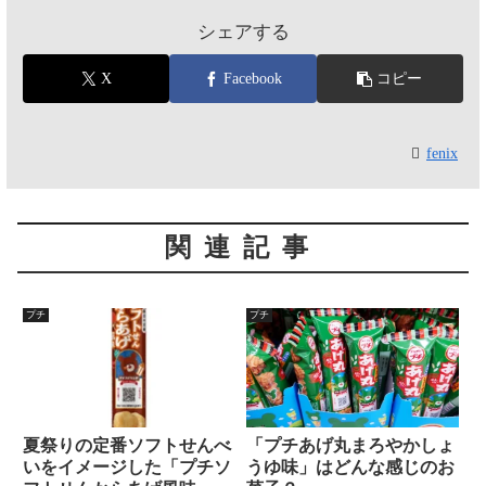
シェアする
X
Facebook
コピー
fenix
関連記事
プチ
プチ
夏祭りの定番ソフトせんべ
「プチあげ丸まろやかしょ
いをイメージした「プチソ
うゆ味」はどんな感じのお