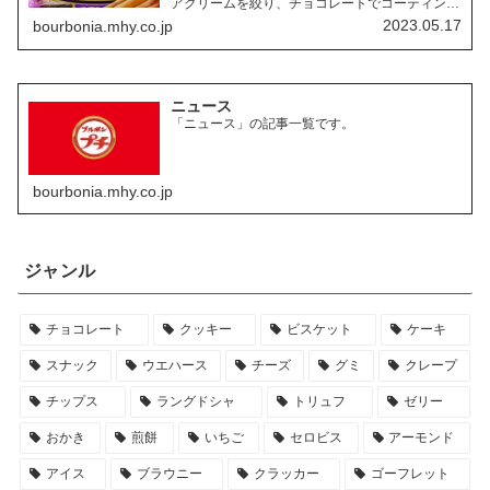
アクリームを絞り、チョコレートでコーティング
したお菓子「ルマンド」には、様々なフレーバー
2023.05.17
bourbonia.mhy.co.jp
の商品があります。ここでは、その中でも特にお
すすめの商品を3つご紹介します。
ニュース
「ニュース」の記事一覧です。
bourbonia.mhy.co.jp
ジャンル
チョコレート
クッキー
ビスケット
ケーキ
スナック
ウエハース
チーズ
グミ
クレープ
チップス
ラングドシャ
トリュフ
ゼリー
おかき
煎餅
いちご
セロビス
アーモンド
アイス
ブラウニー
クラッカー
ゴーフレット