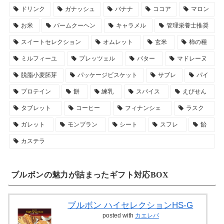
ドリンク
ガナッシュ
バナナ
ココア
マロン
お米
バームクーヘン
キャラメル
管理栄養士推奨
スイートセレクション
オムレット
玄米
柿の種
ミルフィーユ
プレッツェル
バター
マドレーヌ
脱脂小麦胚芽
パッケージビスケット
サブレ
パイ
プロテイン
餅
練乳
スパイス
えびせん
タブレット
コーヒー
フィナンシェ
ラスク
ガレット
モンブラン
シート
スフレ
飴
カステラ
ブルボンの魅力が詰まったギフト対応BOX
ブルボン ハイセレクションHS-G
posted with
カエレバ