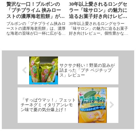
力に迫ります
贅沢な一口！ブルボンの
30年以上愛されるロングセ
「プチプライム 挟みロー
ラー「味サロン」の魅力に
ストの濃厚海老煎餅」が絶
迫るお菓子好き向けレビュ
品すぎる！
ー
ブルボンの「プチプライム挟みロ
30年以上愛されるロングセラー
ーストの濃厚海老煎餅」は、濃厚
「味サロン」の魅力に迫るお菓子
な海老の旨味が口一杯に広がる贅
好き向けレビュー。個性豊かな3
沢なおやつ。えび粉が練り込まれ
つの味わいを一度に楽しめるチー
た生地は風味豊かで、おつまみや
ズクリームおせんべいのアソート
おもてなしに最適。コストパフォ
パック。チーズとおせんべいの相
ーマンスも抜群で、海老好きな方
性抜群で、香ばしいアーモンドや
におすすめ。口当たりの良さや濃
海苔の風味がアクセント。国産米
厚な味わいを楽しみたい人にぴっ
100％使用の美味しさが30年以上
サクサク軽い！野菜の旨みが
たりの新定番おやつ。
も愛され続ける秘密。ブルボン
詰まった「プチ ベジチップ
「味サロン」の魅力を詳しく紹介
ス」レビュー
します。
「すっぱウマッ！」フェット
チーネグミ イタリアンレモ
ン味で夏の気分爆上げ！