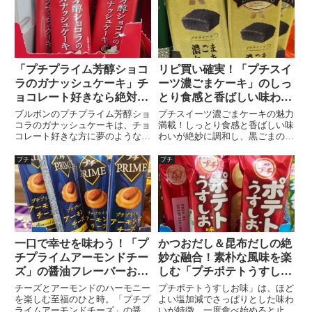
ツです。
食べるだけでなく、牛乳や紅茶と
の相性も抜群ですよ～！
「プチプライム芳醇ショコ
リピ買い確実！「プチスイ
ラのガナッシュケーキ」チ
ーツ濃ごまケーキ」のしっ
ョコレート好きなら絶対試
とり食感と香ばしい味わい
して欲しい！驚きの口どけ
が美味すぎてヤバい
ブルボンのプチプライム芳醇ショ
プチスイーツ濃ごまケーキの魅力
と深いコク、ブルボンの極
コラのガナッシュケーキは、チョ
満載！しっとり食感と香ばしい味
コレート好きな方に夢のようなデ
わいが絶妙に調和し、黒ごまの濃
上スイーツ体験
ザート体験を提供します。贅沢な
厚な風味が口いっぱいに広がりま
口どけと深いコク、ホワイトガナ
す。一口サイズの贅沢な和風スイ
プチ
プチ
ッシュのまろやかな甘さが特徴。
ーツで、ごま好き必見の満足感を
ココア生地の贅沢な仕立てとほろ
味わいませんか？手軽に手に入る
苦いチョコレートコーティング
低価格で、リピート買いしたくな
が、至福のひとときを演出。ショ
る魅力が詰まったスイーツケーキ
コラの愛好者必見の一品！
をご紹介！
一口で幸せを味わう！「プ
かつおだし＆昆布だしの絶
チプライムアーモンドチー
妙な融合！素朴な風味を楽
ズ」の醤油フレーバーおか
しむ「プチポテトうすしお
きに広がるチーズとアーモ
味」
チーズとアーモンドのハーモニー
プチポテトうすしお味」は、ほど
ンドの魅力がヤバ美味い
を楽しむ至福のひと時。「プチプ
よい塩加減でさっぱりとした味わ
ライムアーモンドチーズ」の醤油
いが特徴。一度食べ始めると止ま