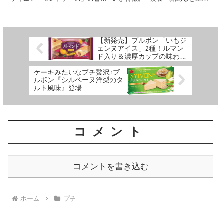
フレーバーおかきは、滑らかな口
らない美味しさがあり、かつおだ
当たりと香ばしさが絶妙な組み合
しと昆布だしを練りこみ具合が食
わせ。贅沢な味わいを紹介！
べるたびに口いっぱいに広がる濃
厚な味わいを楽しめます。パリッ
とした食感がクセになり食べごた
【新発売】ブルボン「いもジ
えも抜群！一口サイズなので手軽
ェンヌアイス」2種！ルマン
に食べられ、おやつやパーティー
ド入り＆濃厚カップの味わい
のお供に最適です。かつおだしと
と発売情報
昆布だしの絶妙な組み合わせで、
ケーキみたいなプチ贅沢♪ブ
ポテトチップスとは一味違った風
ルボン『シルベーヌ洋梨のタ
味を楽しめます。素朴なおいしさ
ルト風味』登場
を追求した一品ですよ～！
コメント
コメントを書き込む
ホーム
プチ