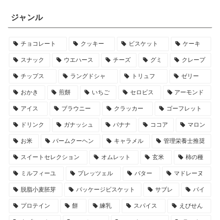
ジャンル
チョコレート
クッキー
ビスケット
ケーキ
スナック
ウエハース
チーズ
グミ
クレープ
チップス
ラングドシャ
トリュフ
ゼリー
おかき
煎餅
いちご
セロビス
アーモンド
アイス
ブラウニー
クラッカー
ゴーフレット
ドリンク
ガナッシュ
バナナ
ココア
マロン
お米
バームクーヘン
キャラメル
管理栄養士推奨
スイートセレクション
オムレット
玄米
柿の種
ミルフィーユ
プレッツェル
バター
マドレーヌ
脱脂小麦胚芽
パッケージビスケット
サブレ
パイ
プロテイン
餅
練乳
スパイス
えびせん