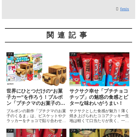
fenix
関連記事
プチ
プチ
世界にひとつだけの“お菓
サクサク幸せ「プチチョコ
子カー”を作ろう！ブルボ
チップ」の魅惑の食感とビ
ン「プチクマのお菓子のく
ターな味わいがうまい！
るま」2025年版
ブルボンの新作「プチクマのお菓
サクサクとした食感が魅力！薄く
子のくるま」は、ビスケットやク
焼き上げられたココアクッキー生
ラッカーをチョコで貼り合わせて
地は軽くて口当たりが良く、一口
作る手作りお菓子キット。作る楽
食べるたびに幸せな気分、ビター
しさと食べるおいしさを両立し
なチョコチップがクッキーの風味
プチ
プチ
た、家族で楽しめる体験型スイー
を引き立ててくれます。そのまま