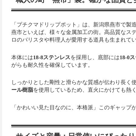
「プチクマドリップポット」は、新潟県燕市で製
燕市といえば、様々な金属加工の街。高品質なス
ロのバリスタや料理人が愛用する道具も生まれて
本体には
18-8ステンレス
を採用し、底部には
18-
がらも耐久性を確保しています。
しっかりとした剛性と滑らかな質感が伝わり長く
ール樹脂
を使用しているため、直火にかけても熱
「かわいい見た目なのに、本格派」このギャップ