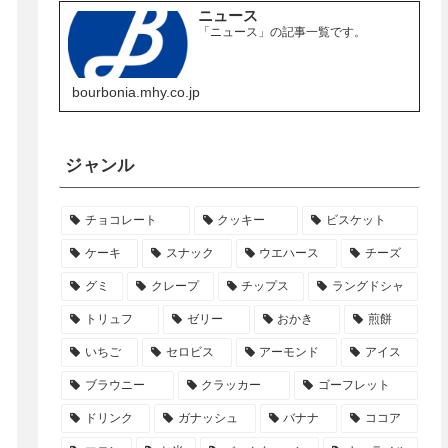
ニュース
「ニュース」の記事一覧です。
bourbonia.mhy.co.jp
ジャンル
チョコレート
クッキー
ビスケット
ケーキ
スナック
ウエハース
チーズ
グミ
クレープ
チップス
ラングドシャ
トリュフ
ゼリー
おかき
煎餅
いちご
セロビス
アーモンド
アイス
ブラウニー
クラッカー
ゴーフレット
ドリンク
ガナッシュ
バナナ
ココア