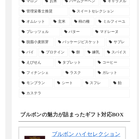
マロン
お米
バームクーヘン
キャラメル
管理栄養士推奨
スイートセレクション
オムレット
玄米
柿の種
ミルフィーユ
プレッツェル
バター
マドレーヌ
脱脂小麦胚芽
パッケージビスケット
サブレ
パイ
プロテイン
餅
練乳
スパイス
えびせん
タブレット
コーヒー
フィナンシェ
ラスク
ガレット
モンブラン
シート
スフレ
飴
カステラ
ブルボンの魅力が詰まったギフト対応BOX
ブルボン ハイセレクション