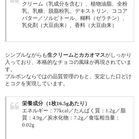
クリーム（乳成分を含む）、植物油脂、全粉
乳、乳糖、脱脂粉乳、デキストリン、ココア
バター／ソルビトール、糊料（ゼラチン）、
乳化剤（大豆由来）、香料（大豆由来）
シンプルながらも
生クリームとカカオマス
がしっかり
入っており、本格的なチョコの風味が再現されていま
す。
ブルボンならではの品質管理のもと、安定した口どけ
とコクを実現しています。
栄養成分（1枚16.5gあたり）
エネルギー：77kcal／たんぱく質：1.2g／脂
質：4.9g／炭水化物：7.2g／食塩相当量：
0.02g