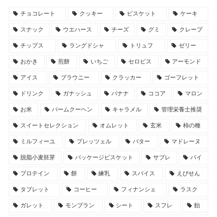
チョコレート
クッキー
ビスケット
ケーキ
スナック
ウエハース
チーズ
グミ
クレープ
チップス
ラングドシャ
トリュフ
ゼリー
おかき
煎餅
いちご
セロビス
アーモンド
アイス
ブラウニー
クラッカー
ゴーフレット
ドリンク
ガナッシュ
バナナ
ココア
マロン
お米
バームクーヘン
キャラメル
管理栄養士推奨
スイートセレクション
オムレット
玄米
柿の種
ミルフィーユ
プレッツェル
バター
マドレーヌ
脱脂小麦胚芽
パッケージビスケット
サブレ
パイ
プロテイン
餅
練乳
スパイス
えびせん
タブレット
コーヒー
フィナンシェ
ラスク
ガレット
モンブラン
シート
スフレ
飴