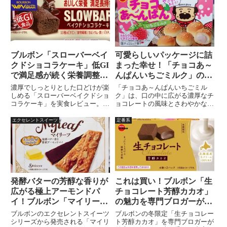
ブルボン「スローバーベイ
可愛らしいパッケージに詰
クドショコラケーキ」低GI
まった幸せ！「チョコあ～
で満足感が続く栄養調整食
んぱんいちごミルク」の魅
品が登場！
力を紹介
濃厚でしっとりとした口どけが楽
「チョコあ～んぱんいちごミル
しめる「スローバーベイクドショ
ク」は、口の中に広がる濃厚なチ
コラケーキ」を実食レビュー。チ
ョコレートの風味とさわやかな甘
ョコ好き必見の贅沢スイーツの魅
さが特徴のおやつです。カルシウ
力や味わい、購入できる場所を詳
ムとビタミンDが配合されてお
エクセレントスイーツ
定番系
しく紹介します。
り、お子様の成長に必要な栄養素
を摂ることができます。従来の
「チョコあ～んぱん」とは異なる
いちごミルクチョコレートで充填
されており、一口食べると口いっ
ぱいに広がるおいしさを楽しめま
す。パッケージもコンパクトで可
発酵バターの芳醇な香りが
これは買い！ブルボン「生
愛らしく、お子様にも喜ばれる魅
広がる極上アーモンドパ
チョコレート芳醇カカオ」
力的な商品！
イ！ブルボン「マイリー
の魅力を専門ブロガーが紹
フ」のレビュー
介
ブルボンのエクセレントスイーツ
ブルボンの冬限定「生チョコレー
シリーズから発売される「マイリ
ト芳醇カカオ」を専門ブロガーが