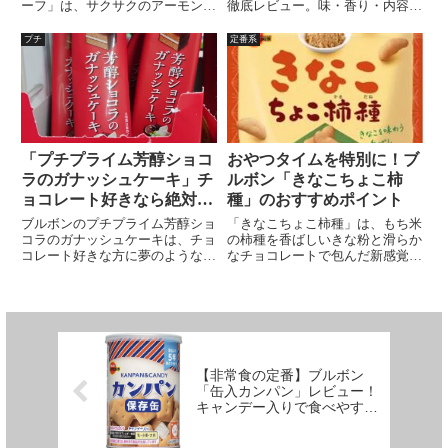
ーフ」は、サクサクのアーモンド
徹底レビュー。味・香り・内容
パイで、香ばしいスライスアーモ
量・原材料・どこで買えるかまで
ンドとマイルドなミルクチョコレ
詳しく解説。カカオの芳醇な香り
プチ
定番系
ートの絶妙なバランスが魅力。軽
ととろける口どけを楽しめる、大
くて食べやすく、高級感溢れる味
人のご褒美チョコとしておすすめ
わいを楽しめます。発酵バターの
です。
贅沢な香りとアーモンドの風味が
口いっぱいに広がり、サクサクの
食感がやみつきに！
「プチプライム芳醇ショコ
おやつタイムを特別に！ブ
ラのガナッシュケーキ」チ
ルボン「きなこちょこ柿
ョコレート好きなら絶対試
種」のおすすめポイント
して欲しい！驚きの口どけ
ブルボンのプチプライム芳醇ショ
「きなこちょこ柿種」は、もち米
と深いコク、ブルボンの極
コラのガナッシュケーキは、チョ
の柿種を香ばしいきな粉と滑らか
コレート好きな方に夢のようなデ
なチョコレートで包んだ新感覚の
上スイーツ体験
ザート体験を提供します。贅沢な
スイーツです。和と洋の絶妙なハ
口どけと深いコク、ホワイトガナ
ーモニーを楽しめるこのお菓子
ッシュのまろやかな甘さが特徴。
は、おやつや映画のお供に最適。
ココア生地の贅沢な仕立てとほろ
厳選された原材料を使用し、手軽
苦いチョコレートコーティング
に楽しめる一口サイズ！
が、至福のひとときを演出。ショ
コラの愛好者必見の一品！
【非常食の定番】ブルボン
「缶入カンパン」レビュー！
キャンデー入りで食べやすい
5年保存の防災食