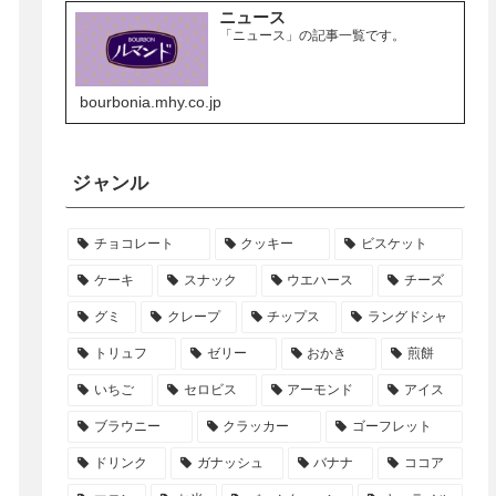
ニュース
「ニュース」の記事一覧です。
bourbonia.mhy.co.jp
ジャンル
チョコレート
クッキー
ビスケット
ケーキ
スナック
ウエハース
チーズ
グミ
クレープ
チップス
ラングドシャ
トリュフ
ゼリー
おかき
煎餅
いちご
セロビス
アーモンド
アイス
ブラウニー
クラッカー
ゴーフレット
ドリンク
ガナッシュ
バナナ
ココア