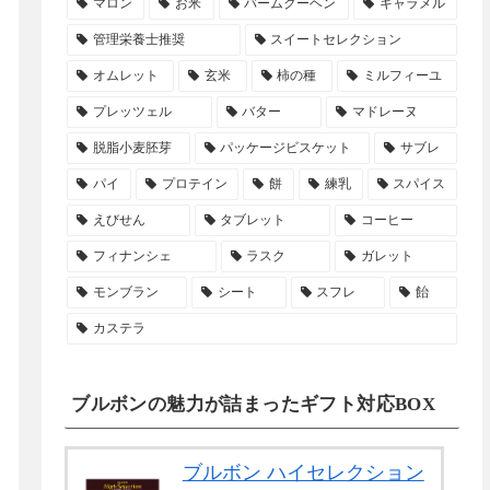
マロン
お米
バームクーヘン
キャラメル
管理栄養士推奨
スイートセレクション
オムレット
玄米
柿の種
ミルフィーユ
プレッツェル
バター
マドレーヌ
脱脂小麦胚芽
パッケージビスケット
サブレ
パイ
プロテイン
餅
練乳
スパイス
えびせん
タブレット
コーヒー
フィナンシェ
ラスク
ガレット
モンブラン
シート
スフレ
飴
カステラ
ブルボンの魅力が詰まったギフト対応BOX
ブルボン ハイセレクション