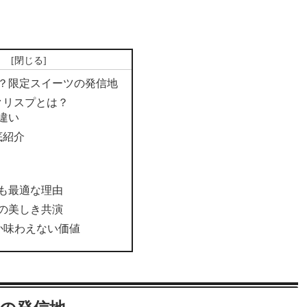
次
？限定スイーツの発信地
クリスプとは？
違い
底紹介
ル
も最適な理由
の美しき共演
しか味わえない価値