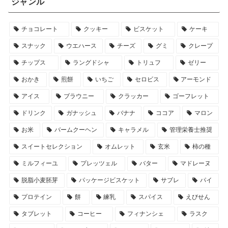
ジャンル
チョコレート
クッキー
ビスケット
ケーキ
スナック
ウエハース
チーズ
グミ
クレープ
チップス
ラングドシャ
トリュフ
ゼリー
おかき
煎餅
いちご
セロビス
アーモンド
アイス
ブラウニー
クラッカー
ゴーフレット
ドリンク
ガナッシュ
バナナ
ココア
マロン
お米
バームクーヘン
キャラメル
管理栄養士推奨
スイートセレクション
オムレット
玄米
柿の種
ミルフィーユ
プレッツェル
バター
マドレーヌ
脱脂小麦胚芽
パッケージビスケット
サブレ
パイ
プロテイン
餅
練乳
スパイス
えびせん
タブレット
コーヒー
フィナンシェ
ラスク