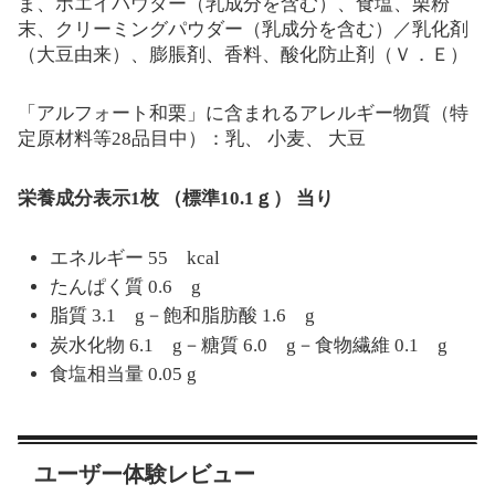
ま、ホエイパウダー（乳成分を含む）、食塩、栗粉
末、クリーミングパウダー（乳成分を含む）／乳化剤
（大豆由来）、膨脹剤、香料、酸化防止剤（Ｖ．Ｅ）
「アルフォート和栗」に含まれるアレルギー物質（特
定原材料等28品目中）：乳、 小麦、 大豆
栄養成分表示1枚 （標準10.1ｇ） 当り
エネルギー 55 kcal
たんぱく質 0.6 g
脂質 3.1 g－飽和脂肪酸 1.6 g
炭水化物 6.1 g－糖質 6.0 g－食物繊維 0.1 g
食塩相当量 0.05 g
ユーザー体験レビュー