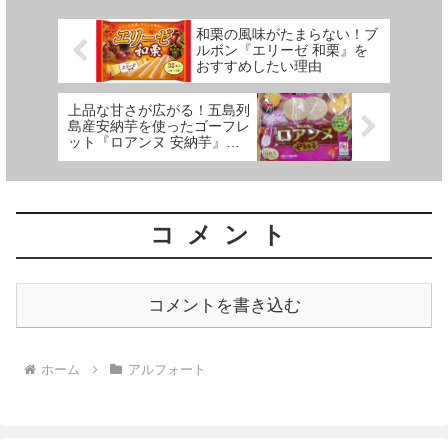
がら高級感のある見た目も魅力
的。この記事では、シルベーヌバ
和栗の風味がたまらない！ブ
ーの魅力とおすすめポイントを詳
ルボン『エリーゼ 和栗』を
しくご紹介！
おすすめしたい理由
上品な甘さが広がる！五島列
島産安納芋を使ったゴーフレ
ット『ロアンヌ 安納芋』と
は？
コメント
コメントを書き込む
ホーム
アルフォート