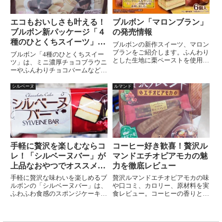
口いっぱいに広がり、サクサクの
食感がやみつきに！
エコもおいしさも叶える！
ブルボン「マロンブラン」
ブルボン新パッケージ「４
の発売情報
種のひとくちスイーツ」レ
ブルボンの新作スイーツ、マロン
ビュー
ブランをご紹介します。ふんわり
ブルボン「4種のひとくちスイー
とした生地に栗ペーストを使用し
ツ」は、ミニ濃厚チョコブラウニ
た風味豊かなクリームをサンド
ーやふんわりチョコバームなど人
し、マロン風味のチョコクリーム
気のお菓子4種が楽しめる贅沢ア
でモンブラン調に飾りました。栄
ソート。紙パッケージ採用で環境
シルベーヌ
ルマンド
養成分も気になる方にはカロリー
にもやさしい！味・便利さ・サス
オフに注目！秋の新スイーツとし
テナブルを兼ね備えた注目商品を
て食欲をそそる一品です。詳細な
レビュー
原材料も記載しています。
手軽に贅沢を楽しむならコ
コーヒー好き歓喜！贅沢ル
レ！「シルベーヌバー」が
マンドエチオピアモカの魅
上品なおやつでオススメな
力を徹底レビュー
理由
手軽に贅沢な味わいを楽しめるブ
贅沢ルマンドエチオピアモカの味
ルボンの「シルベーヌバー」は、
や口コミ、カロリー、原材料を実
ふわふわ食感のスポンジケーキに
食レビュー。コーヒーの香りとビ
豊潤なバニラクリームを絶妙に組
ターな苦味が特徴の大人向けお菓
み合わせた上品なおやつです。一
子の魅力を詳しく解説します。
口サイズで食べやすく、低価格な