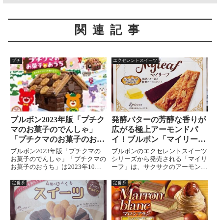
関連記事
プチ
エクセレントスイーツ
ブルボン2023年版「プチク
発酵バターの芳醇な香りが
マのお菓子のでんしゃ」
広がる極上アーモンドパ
「プチクマのお菓子のおう
イ！ブルボン「マイリー
ち」の発売情報
フ」のレビュー
ブルボン2023年版「プチクマの
ブルボンのエクセレントスイーツ
お菓子のでんしゃ」「プチクマの
シリーズから発売される「マイリ
お菓子のおうち」は2023年10月
ーフ」は、サクサクのアーモンド
24日の発売、参考小売価格 (税
パイで、香ばしいスライスアーモ
抜)1100円となっています。お菓
ンドとマイルドなミルクチョコレ
定番系
定番系
子のでんしゃ、お菓子のおうちが
ートの絶妙なバランスが魅力。軽
作れるキット2023年版「プチク
くて食べやすく、高級感溢れる味
マのお菓子のでん...
わいを楽しめます。発酵バターの
贅沢な香りとアーモンドの風味が