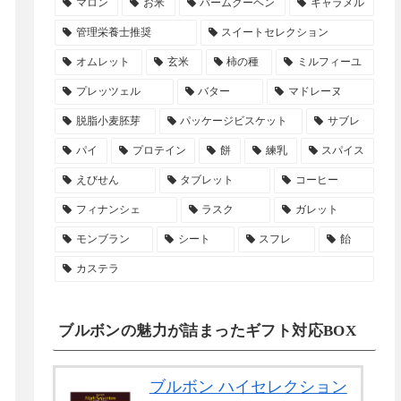
マロン
お米
バームクーヘン
キャラメル
管理栄養士推奨
スイートセレクション
オムレット
玄米
柿の種
ミルフィーユ
プレッツェル
バター
マドレーヌ
脱脂小麦胚芽
パッケージビスケット
サブレ
パイ
プロテイン
餅
練乳
スパイス
えびせん
タブレット
コーヒー
フィナンシェ
ラスク
ガレット
モンブラン
シート
スフレ
飴
カステラ
ブルボンの魅力が詰まったギフト対応BOX
ブルボン ハイセレクション