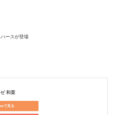
エハースが登場
ゼ 和栗
zonで見る