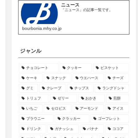
ニュース
「ニュース」の記事一覧です。
bourbonia.mhy.co.jp
ジャンル
チョコレート
クッキー
ビスケット
ケーキ
スナック
ウエハース
チーズ
グミ
クレープ
チップス
ラングドシャ
トリュフ
ゼリー
おかき
煎餅
いちご
セロビス
アーモンド
アイス
ブラウニー
クラッカー
ゴーフレット
ドリンク
ガナッシュ
バナナ
ココア