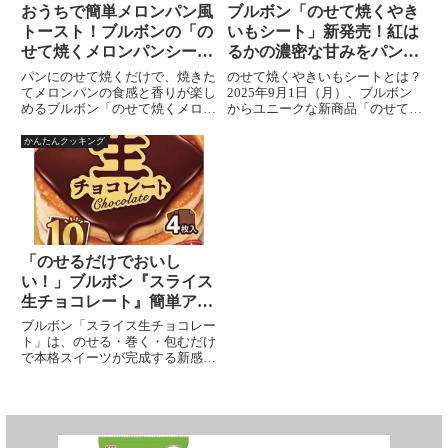
おうちで簡単メロンパン風
ブルボン「のせて焼くやき
トースト！ブルボンの「の
いもシート」新発売！紅は
せて焼くメロンパンシー
るかの濃密な甘みをパンで
ト」レビュー
楽しむ
パンにのせて焼くだけで、焼きた
のせて焼くやきいもシートとは？
てメロンパンの食感と香りが楽し
2025年9月1日（月）、ブルボン
めるブルボン「のせて焼くメロン
からユニークな新商品「のせて焼
パンシート」。味わいや使い方、
くやきいもシート」が発売。パン
アレンジ方法まで徹底紹介！
にのせてトースターで焼くだけ
かんたんクッキング
で、簡単に“焼き芋風トースト”を
楽しめる食品シートです。このシ
ートには、さつまいもの中で...
「のせるだけでおいし
い！」ブルボン『スライス
生チョコレート』簡単アレ
ンジで本格スイーツが完
ブルボン「スライス生チョコレー
成？
ト」は、のせる・巻く・包むだけ
で本格スイーツが完成する新感覚
スイーツ素材。生クリームのコク
とチョコのとろける口どけで、お
うち時間を贅沢に彩ります。