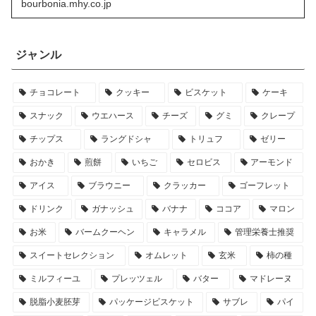
bourbonia.mhy.co.jp
ジャンル
チョコレート
クッキー
ビスケット
ケーキ
スナック
ウエハース
チーズ
グミ
クレープ
チップス
ラングドシャ
トリュフ
ゼリー
おかき
煎餅
いちご
セロビス
アーモンド
アイス
ブラウニー
クラッカー
ゴーフレット
ドリンク
ガナッシュ
バナナ
ココア
マロン
お米
バームクーヘン
キャラメル
管理栄養士推奨
スイートセレクション
オムレット
玄米
柿の種
ミルフィーユ
プレッツェル
バター
マドレーヌ
脱脂小麦胚芽
パッケージビスケット
サブレ
パイ