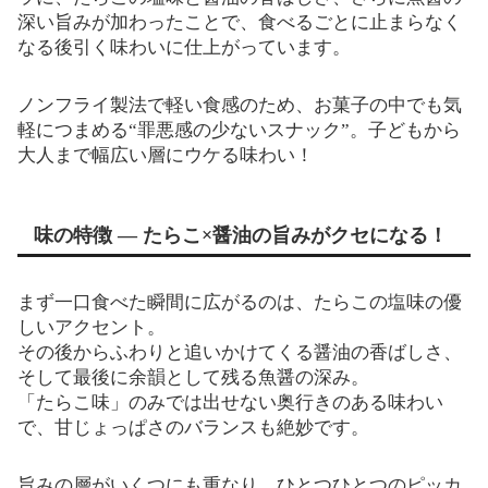
深い旨みが加わったことで、食べるごとに止まらなく
なる後引く味わいに仕上がっています。
ノンフライ製法で軽い食感のため、お菓子の中でも気
軽につまめる“罪悪感の少ないスナック”。子どもから
大人まで幅広い層にウケる味わい！
味の特徴 — たらこ×醤油の旨みがクセになる！
まず一口食べた瞬間に広がるのは、たらこの塩味の優
しいアクセント。
その後からふわりと追いかけてくる醤油の香ばしさ、
そして最後に余韻として残る魚醤の深み。
「たらこ味」のみでは出せない奥行きのある味わい
で、甘じょっぱさのバランスも絶妙です。
旨みの層がいくつにも重なり、ひとつひとつのピッカ