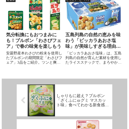
セになるひなまつり対応スナック
されたカシューナッツがアクセン
です。
トとなり、後引くおいしさを楽し
める、一度食べるとクセになるピ
ーナッツバターの甘じょっぱさが
特長のライススナック！
気分転換にもおつまみに
五島列島の自然の恵みを味
も！ブルボン「わさびフェ
わう「ピッカラあおさ塩
ア」で春の味覚を楽しもう
味」が美味しすぎる理由と
は？
安曇野産本わさびの粉末を使用し
「ピッカラあおさ塩味」は、五島
たブルボンの期間限定「わさびフ
列島の自然が育んだ素材を使用し
ェア」3品をご紹介。ツンと爽や
たライススナックで、まろやかな
かな辛みと旨みがクセになる「ミ
矢堅目の塩と磯の香漂うあおさの
ニチーズおかきわさび味」「ピッ
風味が絶妙にマッチしています。
カラわさび味」「ポテルカわさび
軽い食感で何度でも食べたくなる
醤油味」を実食レビュー。おやつ
美味しさ。五島列島の恵みを感じ
やおつまみにもぴったりな個性派
ながら楽しみましょう！
スナックをぜひチェック！
しゃりもに超え？ブルボン
「ざくふにゅグミ マスカッ
ト味」食べてわかる新食感の
秘密