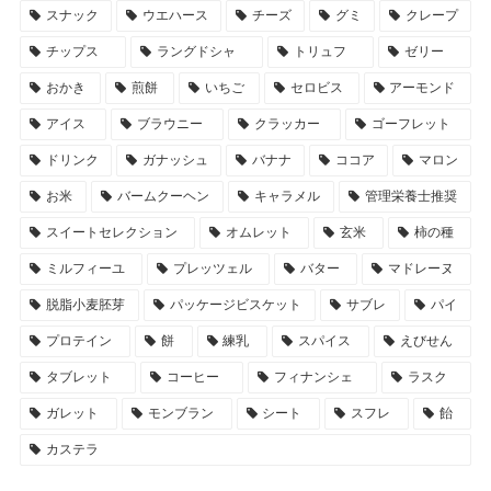
スナック
ウエハース
チーズ
グミ
クレープ
チップス
ラングドシャ
トリュフ
ゼリー
おかき
煎餅
いちご
セロビス
アーモンド
アイス
ブラウニー
クラッカー
ゴーフレット
ドリンク
ガナッシュ
バナナ
ココア
マロン
お米
バームクーヘン
キャラメル
管理栄養士推奨
スイートセレクション
オムレット
玄米
柿の種
ミルフィーユ
プレッツェル
バター
マドレーヌ
脱脂小麦胚芽
パッケージビスケット
サブレ
パイ
プロテイン
餅
練乳
スパイス
えびせん
タブレット
コーヒー
フィナンシェ
ラスク
ガレット
モンブラン
シート
スフレ
飴
カステラ