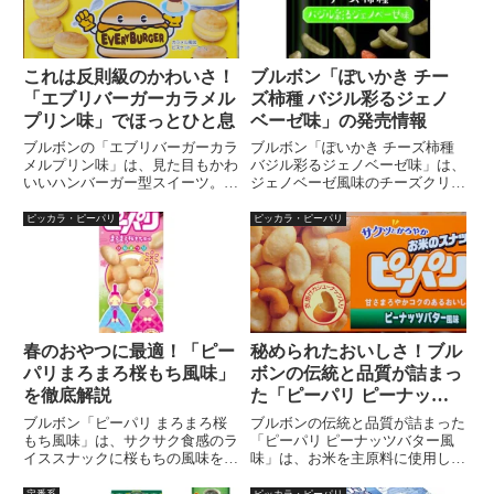
これは反則級のかわいさ！
ブルボン「ぽいかき チー
「エブリバーガーカラメル
ズ柿種 バジル彩るジェノ
プリン味」でほっとひと息
ベーゼ味」の発売情報
ブルボンの「エブリバーガーカラ
ブルボン「ぽいかき チーズ柿種
メルプリン味」は、見た目もかわ
バジル彩るジェノベーゼ味」は、
いいハンバーガー型スイーツ。ほ
ジェノベーゼ風味のチーズクリー
ろ苦いカラメルビスケットで、ま
ムでコーティングした柿の種と、
ろやかなプリン風味のクリームを
ローストアーモンドをミックスし
ピッカラ・ピーパリ
ピッカラ・ピーパリ
サンド。レトロなプリンを思わせ
ました。バジルの爽やかな香りが
る味わいとサクサクの食感で、お
日常に彩を与えてくれます。発売
やつにも気分転換にもぴったりな
日：2023年9月26日内容量：34g
期間限定のお菓子です。
参考小売価格 (税抜)：￥148
春のおやつに最適！「ピー
秘められたおいしさ！ブル
パリまろまろ桜もち風味」
ボンの伝統と品質が詰まっ
を徹底解説
た「ピーパリ ピーナッツ
バター風味」
ブルボン「ピーパリ まろまろ桜
ブルボンの伝統と品質が詰まった
もち風味」は、サクサク食感のラ
「ピーパリ ピーナッツバター風
イススナックに桜もちの風味を重
味」は、お米を主原料に使用しノ
ねた春限定商品。甘じょっぱい味
ンフライ製法で作られたサクサク
わいとカシューナッツのコクがク
とした食感のお菓子です。衣掛け
定番系
ピッカラ・ピーパリ