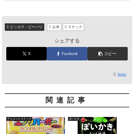
ピッカラ・ピーパリ
お米
スナック
シェアする
X
Facebook
コピー
fenix
関連記事
チョコっとスナック
ぽいかき