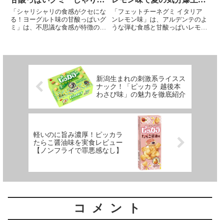
にグミ ヨーグルト味」
げ！
「シャリシャリの食感がクセにな
「フェットチーネグミ イタリア
る！ヨーグルト味の甘酸っぱいグ
ンレモン味」は、アルデンテのよ
ミ」は、不思議な食感が特徴の魅
うな弾む食感と甘酸っぱいレモン
力的なグミです。大きな一粒一粒
の風味が楽しめる夏にぴったりの
がシャリシャリとしたパウダーの
グミ。シャリっとした酸味パウダ
食感で、口の中で広がるヨーグル
ーと程よい甘さが絶妙にマッチ
ト味の濃厚な甘みとさわやかな酸
し、ビタミンCも豊富。爽やかな
味が絶妙なバランスで楽しめま
味わいで夏の気分を一気に盛り上
す。やわらかさと噛み応えが共存
げます。
新潟生まれの刺激系ライスス
し、一度食べると手が止まらなく
ナック！「ピッカラ 越後本
なる美味しさに感動！
わさび味」の魅力を徹底紹介
軽いのに旨み濃厚！ピッカラ
たらこ醤油味を実食レビュー
【ノンフライで罪悪感なし】
コメント