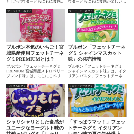
としたパウダーともにもに食感が
ウダーともにもに食感が楽しい夏
融合し、甘酸っぱいりんごの味わ
にぴったりのソフトグミ。甘さ控
いを楽しめます。発売日・販売
えめで酸味のあるマンゴー味とひ
フェットチーネグミ
フェットチーネグミ
店・特徴を徹底解説。
んやり感が特徴。爽快なおやつを
探している方におすすめです。
ブルボン本気のいちご！宮
ブルボン「フェットチーネ
城県産使用フェットチーネ
グミ シャインマスカット
グミPREMIUMとは？
味」の発売情報
ブルボン「フェットチーネグミ
ブルボン「フェットチーネグミ
PREMIUM 宮城県産ストロベリー
シャインマスカット味」は、イタ
ブレンド味」は、にこにこベリー
リアンパスタ、フェットチーネの
ともういっこを使用した贅沢な一
ような形状で、少し硬めのアルデ
品。味・食感・原材料・おすす
ンテな噛みごこちが楽しい、きゅ
しゃりもにグミ
フェットチーネグミ
んとあまずっぱいシャインマスカ
ット味のグミです。国産シャイン
マスカット果汁使用。発売日：
2023年9月26日内容量：47g参考
小売価格 (税抜)：￥111
シャリシャリとした食感が
「すっぱウマッ！」フェッ
ユニークなヨーグルト味の
トチーネグミ イタリアン
甘酸っぱいグミ「しゃりも
レモン味で夏の気分爆上