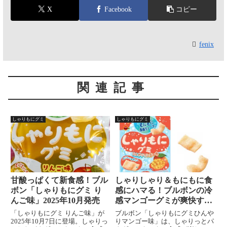
X
Facebook
コピー
fenix
関連記事
しゃりもにグミ
しゃりもにグミ
甘酸っぱくて新食感！ブル
しゃりしゃり＆もにもに食
ボン「しゃりもにグミ り
感にハマる！ブルボンの冷
んご味」2025年10月発売
感マンゴーグミが爽快すぎ
た
「しゃりもにグミ りんご味」が
ブルボン「しゃりもにグミひんや
2025年10月7日に登場。しゃりっ
りマンゴー味」は、しゃりっとパ