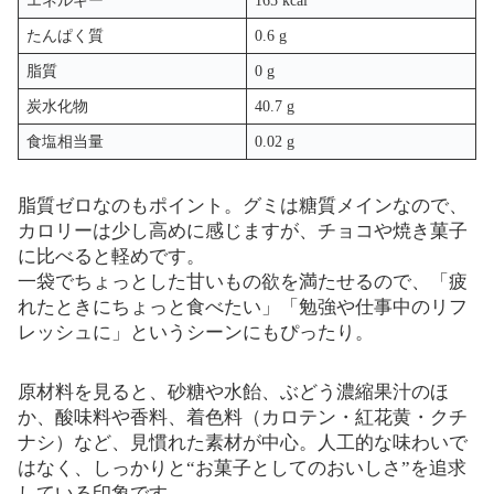
エネルギー
165 kcal
たんぱく質
0.6 g
脂質
0 g
炭水化物
40.7 g
食塩相当量
0.02 g
脂質ゼロなのもポイント。グミは糖質メインなので、
カロリーは少し高めに感じますが、チョコや焼き菓子
に比べると軽めです。
一袋でちょっとした甘いもの欲を満たせるので、「疲
れたときにちょっと食べたい」「勉強や仕事中のリフ
レッシュに」というシーンにもぴったり。
原材料を見ると、砂糖や水飴、ぶどう濃縮果汁のほ
か、酸味料や香料、着色料（カロテン・紅花黄・クチ
ナシ）など、見慣れた素材が中心。人工的な味わいで
はなく、しっかりと“お菓子としてのおいしさ”を追求
している印象です。