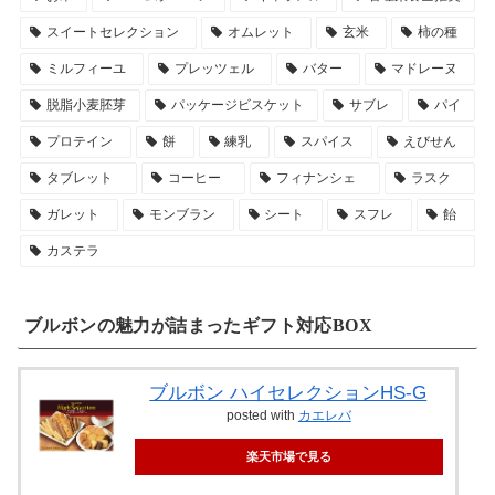
スイートセレクション
オムレット
玄米
柿の種
ミルフィーユ
プレッツェル
バター
マドレーヌ
脱脂小麦胚芽
パッケージビスケット
サブレ
パイ
プロテイン
餅
練乳
スパイス
えびせん
タブレット
コーヒー
フィナンシェ
ラスク
ガレット
モンブラン
シート
スフレ
飴
カステラ
ブルボンの魅力が詰まったギフト対応BOX
ブルボン ハイセレクションHS-G
posted with
カエレバ
楽天市場で見る