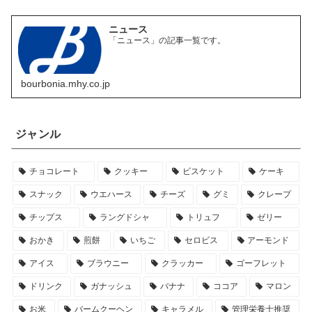
ニュース
「ニュース」の記事一覧です。
bourbonia.mhy.co.jp
ジャンル
チョコレート
クッキー
ビスケット
ケーキ
スナック
ウエハース
チーズ
グミ
クレープ
チップス
ラングドシャ
トリュフ
ゼリー
おかき
煎餅
いちご
セロビス
アーモンド
アイス
ブラウニー
クラッカー
ゴーフレット
ドリンク
ガナッシュ
バナナ
ココア
マロン
お米
バームクーヘン
キャラメル
管理栄養士推奨