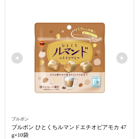
ブルボン
ブルボン ひとくちルマンドエチオピアモカ 47
g×10袋