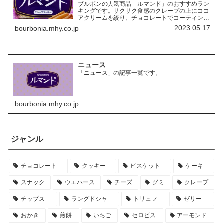
ブルボンの人気商品「ルマンド」のおすすめラン
キングです。サクサク食感のクレープの上にココ
アクリームを絞り、チョコレートでコーティング
したお菓子「ルマンド」には、様々なフレーバー
2023.05.17
bourbonia.mhy.co.jp
の商品があります。ここでは、その中でも特にお
すすめの商品を3つご紹介します。
ニュース
「ニュース」の記事一覧です。
bourbonia.mhy.co.jp
ジャンル
チョコレート
クッキー
ビスケット
ケーキ
スナック
ウエハース
チーズ
グミ
クレープ
チップス
ラングドシャ
トリュフ
ゼリー
おかき
煎餅
いちご
セロビス
アーモンド