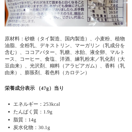
原材料：砂糖（タイ製造、国内製造）、小麦粉、植物
油脂、全粉乳、デキストリン、マーガリン（乳成分を
含む）、ココアバター、乳糖、水飴、液全卵、マルト
ース、コーヒー、食塩、洋酒、練乳粉末／乳化剤（大
豆由来）、光沢剤、糊料（アラビアガム）、香料（乳
由来）、膨脹剤、着色料（カロテン）
栄養成分表示 （47g）当り
エネルギー：253kcal
たんぱく質：1.9g
脂質：14g
炭水化物：30.1g