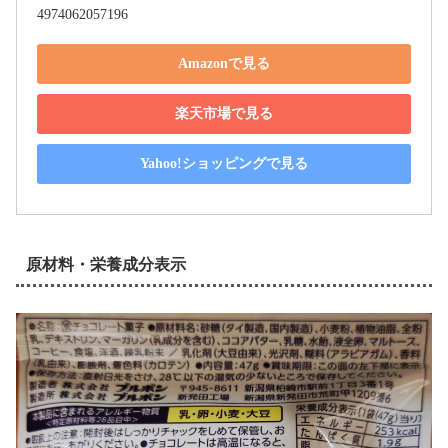
4974062057196
Amazonで見る
楽天市場で見る
Yahoo!ショッピングで見る
原材料・栄養成分表示