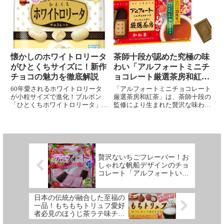
ぴったり。爽やかな酸味と香ばし
さが楽しめる注目のスイーツで
す。
懐かしのホワイトロリータ
茶師十段が認めた究極の味
がひとくちサイズに！新作
わい「アルフォートミニチ
チョコの魅力を徹底解説
ョコレート厳選茶房和紅
茶」を体験せよ！
60年愛されるホワイトロリータ
「アルフォートミニチョコレート
が小粒サイズで進化！ブルボン
厳選茶房和紅茶」は、茶師十段の
「ひとくちホワイトロリータ」の
監修により生まれた贅沢な味わい
味・特徴・カロリー・販売情報を
の和風スイーツです。香り高い紅
徹底紹介。
茶チョコレートとダイジェスティ
ブビスケットが絶妙に調和し、日
本茶文化の粋を表現しています。
日本茶とチョコレートの組み合わ
せが好きな方や、贅沢な味わいを
贅沢ないちごフレーバー！お
楽しみたい方にぴったりの商品で
しゃれな帆船デザインのチョ
す。
コレート「アルフォートいち
ごチョコ」
日本の伝統が融合した至福の
一品！もちもちトリュフ愛好
者必見のほうじ茶ラテ味チョ
コレート「もちトリュフ加賀