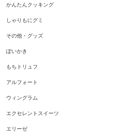
かんたんクッキング
しゃりもにグミ
その他・グッズ
ぽいかき
もちトリュフ
アルフォート
ウィングラム
エクセレントスイーツ
エリーゼ