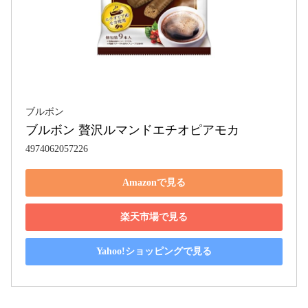
ブルボン
ブルボン 贅沢ルマンドエチオピアモカ
4974062057226
Amazonで見る
楽天市場で見る
Yahoo!ショッピングで見る