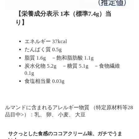
【栄養成分表示 1本（標準7.4g）当
り】
エネルギー 37kcal
たんぱく質 0.5g
脂質 1.6g －飽和脂肪酸 1.1g
炭水化物 5.2g －糖質 5.1g －食物繊維
0.1g
食塩相当量 0.03g
ルマンドに含まれるアレルギー物質 （特定原材料等28
品目中>）：乳、 卵、 小麦、 大豆
サクっとした食感のココアクリーム味、ガチでうま