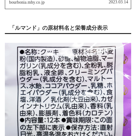
2023.03.14
bourbonia.mhy.co.jp
ージから「ルマンド」とネーミングされ発売されまし
た。
「ルマンド」の原材料名と栄養成分表示