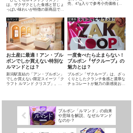
売、47g入りで参考小売価格 (税
は、ザクザクとした食感と甘じょ
抜)150円となっています。冬期限
っぱい味わいが特徴の新商品で
定発売「ひとくちルマンドくちど
す。クレープ生地とチョコレート
け」ブルボン「ひとくちルマンド
の絶妙な組み合わせで、常に手軽
ルマンド
定番系
くちどけ」は、ザクザクほどける
に楽しめるおやつとして人気で
食感・くちどけを楽...
す。毎日のちょっとした贅沢を味
わいたい方におすすめです。
お土産に最適！アン・ブル
一度食べたら止まらない！
ボンでしか買えない特別な
ブルボン『ザクループ』の
ルマンドとは？
魅力とは？
新潟駅直結の「アン・ブルボン」
ブルボン「ザクループ」は、ざっ
でしか買えない限定スイーツ「ク
くりとしたクランチ食感と濃厚な
ラフト ルマンド クリスプ」。発
チョコレートが魅力の新感覚お菓
酵バター香るクレープ生地にチー
子。和の素材を取り入れた独特の
ズやメープルを重ねた贅沢な味わ
味わいがクセになり、コーヒーや
いと、吉田バテンレースとのコラ
紅茶との相性も抜群。
ボ情報もご紹介します。
ブルボン「ルマンド」の由来
や意味を解説、なぜルマンド
なのか？