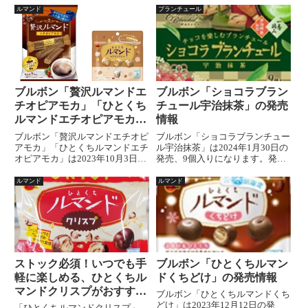
ルマンド
ブランチュール
ブルボン「贅沢ルマンドエ
ブルボン「ショコラブラン
チオピアモカ」「ひとくち
チュール宇治抹茶」の発売
ルマンドエチオピアモカ」
情報
の発売情報
ブルボン「贅沢ルマンドエチオピ
ブルボン「ショコラブランチュー
アモカ」「ひとくちルマンドエチ
ル宇治抹茶」は2024年1月30日の
オピアモカ」は2023年10月3日の
発売、9個入りになります。発売
発売、贅沢ルマンド エチオピア
日：2024年1月30日内容量：9個
モカは9本入りで参考小売価格
チョコを楽しむブランチュール
ルマンド
ルマンド
(税抜)260円ひとくちルマンドエ
「ショコラブランチュール宇治抹
チオピアモカは47g入りで参考小
茶」チョコレート愛好者に贈る至
売価格 (税抜)1...
福のひととき、「ショ...
ストック必須！いつでも手
ブルボン「ひとくちルマン
軽に楽しめる、ひとくちル
ドくちどけ」の発売情報
マンドクリスプがおすすめ
ブルボン「ひとくちルマンドくち
の理由
どけ」は2023年12月12日の発
「ひとくちルマンドクリスプ」