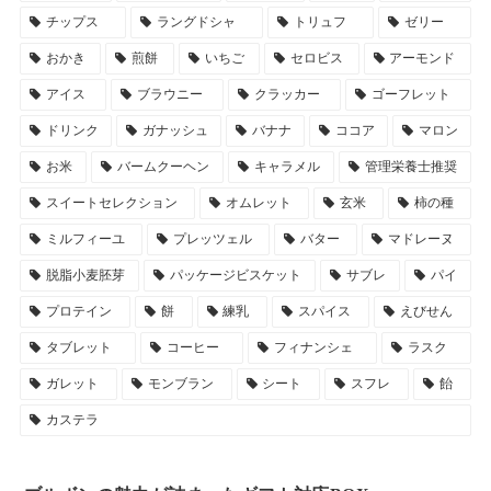
チップス
ラングドシャ
トリュフ
ゼリー
おかき
煎餅
いちご
セロビス
アーモンド
アイス
ブラウニー
クラッカー
ゴーフレット
ドリンク
ガナッシュ
バナナ
ココア
マロン
お米
バームクーヘン
キャラメル
管理栄養士推奨
スイートセレクション
オムレット
玄米
柿の種
ミルフィーユ
プレッツェル
バター
マドレーヌ
脱脂小麦胚芽
パッケージビスケット
サブレ
パイ
プロテイン
餅
練乳
スパイス
えびせん
タブレット
コーヒー
フィナンシェ
ラスク
ガレット
モンブラン
シート
スフレ
飴
カステラ